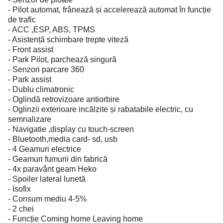
- Pilot automat, frânează și accelerează automat în funcție
de trafic
- ACC ,ESP, ABS, TPMS
- Asistență schimbare trepte viteză
- Front assist
- Park Pilot, parchează singură
- Senzori parcare 360
- Park assist
- Dublu climatronic
- Oglindă retrovizoare antiorbire
- Oglinzii exterioare incălzite și rabatabile electric, cu
semnalizare
- Navigatie ,display cu touch-screen
- Bluetooth,media card- sd, usb
- 4 Geamuri electrice
- Geamuri fumurii din fabrică
- 4x paravânt geam Heko
- Spoiler lateral lunetă
- Isofix
- Consum mediu 4-5%
- 2 chei
- Funcție Coming home Leaving home