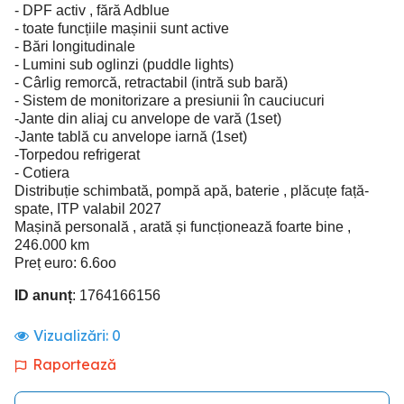
- DPF activ , fără Adblue
- toate funcțiile mașinii sunt active
- Bări longitudinale
- Lumini sub oglinzi (puddle lights)
- Cârlig remorcă, retractabil (intră sub bară)
- Sistem de monitorizare a presiunii în cauciucuri
-Jante din aliaj cu anvelope de vară (1set)
-Jante tablă cu anvelope iarnă (1set)
-Torpedou refrigerat
- Cotiera
Distribuție schimbată, pompă apă, baterie , plăcuțe față-
spate, ITP valabil 2027
Mașină personală , arată și funcționează foarte bine ,
246.000 km
Preț euro: 6.6oo
ID anunț
: 1764166156
Vizualizări:
0
Raportează