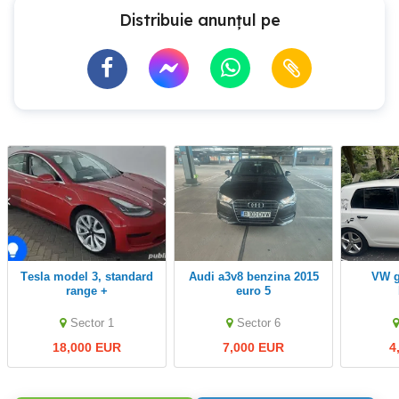
Distribuie anunțul pe
Tesla model 3, standard
Audi a3v8 benzina 2015
VW golf 6 1,4 MPI
range +
euro 5
Sector 1
Sector 6
18,000 EUR
7,000 EUR
4