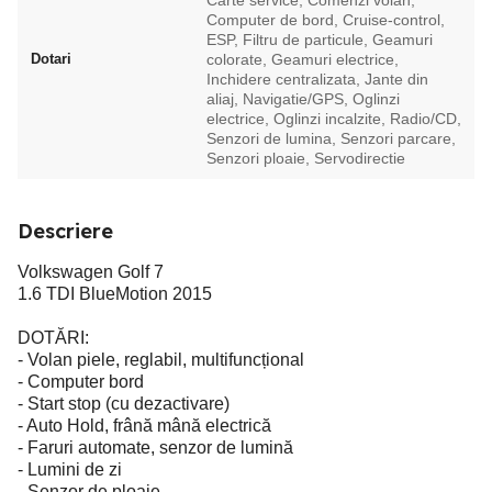
Carte service, Comenzi volan,
Computer de bord, Cruise-control,
ESP, Filtru de particule, Geamuri
Dotari
colorate, Geamuri electrice,
Inchidere centralizata, Jante din
aliaj, Navigatie/GPS, Oglinzi
electrice, Oglinzi incalzite, Radio/CD,
Senzori de lumina, Senzori parcare,
Senzori ploaie, Servodirectie
Descriere
Volkswagen Golf 7
1.6 TDI BlueMotion 2015
DOTĂRI:
- Volan piele, reglabil, multifuncțional
- Computer bord
- Start stop (cu dezactivare)
- Auto Hold, frână mână electrică
- Faruri automate, senzor de lumină
- Lumini de zi
- Senzor de ploaie