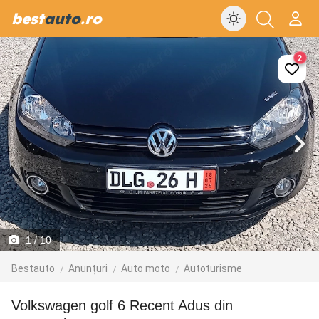
best
auto
.ro
2
1
/ 10
Bestauto
Anunțuri
Auto moto
Autoturisme
Volkswagen golf 6 Recent Adus din