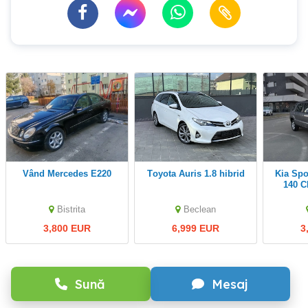
Vând Mercedes E220
Toyota Auris 1.8 hibrid
Kia Sportage 2.0 Diesel
140 CP 4
Impo
Bistrita
Beclean
3,800 EUR
6,999 EUR
3
Sună
Mesaj