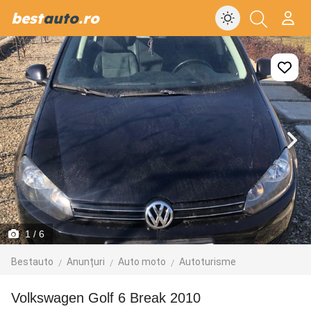
best
auto
.ro
1
/ 6
Bestauto
Anunțuri
Auto moto
Autoturisme
Volkswagen Golf 6 Break 2010