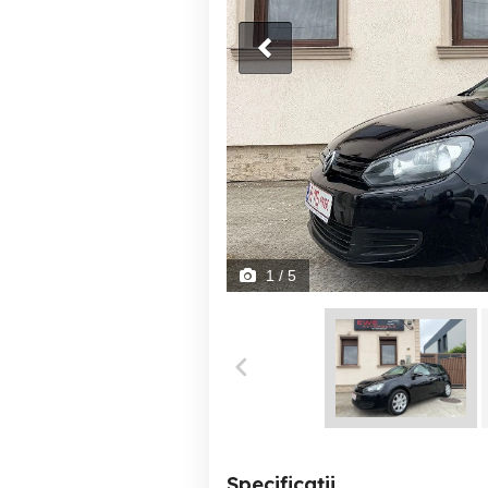
1
/ 5
Specificații