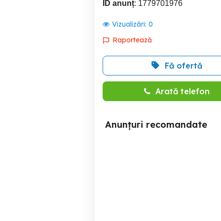
ID anunț
: 1779701976
Vizualizări:
0
Raportează
Fă ofertă
Arată telefon
Anunțuri recomandate
Volkswagen Golf 1.4 TSI
Highline