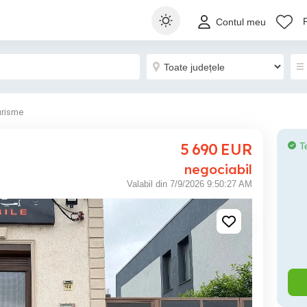
Contul meu
urisme
5 690
EUR
T
negociabil
Valabil din 7/9/2026 9:50:27 AM