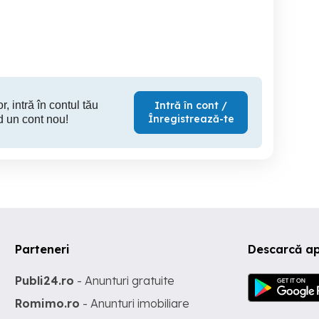
facelift: 2013, 119.000km
Renault
,Volkswag
Arad
Arad
4,000 EUR
5,990 EUR
4,
r, intră în contul tău
Intră în cont /
Înregistrează-te
d un cont nou!
Parteneri
Descarcă ap
Publi24.ro
- Anunturi gratuite
Romimo.ro
- Anunturi imobiliare