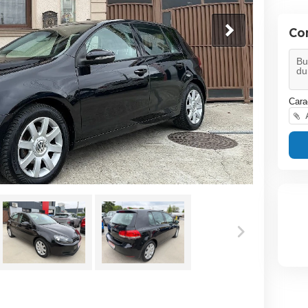
Co
Cara
A