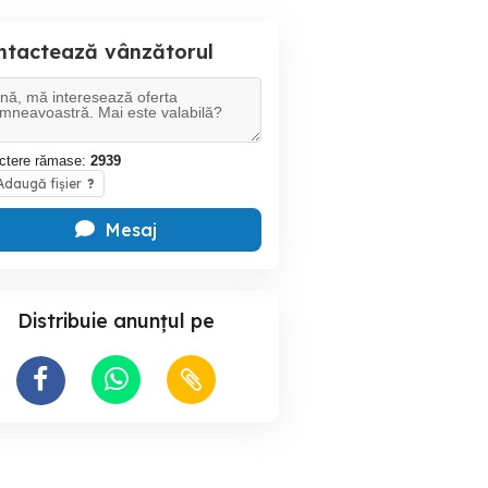
ntactează vânzătorul
ctere rămase:
2939
daugă fișier
?
Mesaj
Distribuie anunțul pe