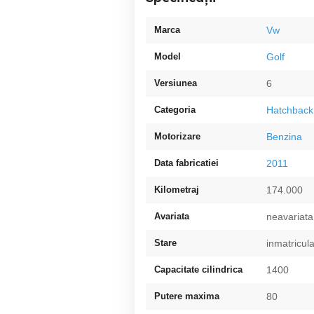
Marca
Vw
Model
Golf
Versiunea
6
Categoria
Hatchback
Motorizare
Benzina
Data fabricatiei
2011
Kilometraj
174.000
Avariata
neavariata
Stare
inmatricula
Capacitate cilindrica
1400
Putere maxima
80