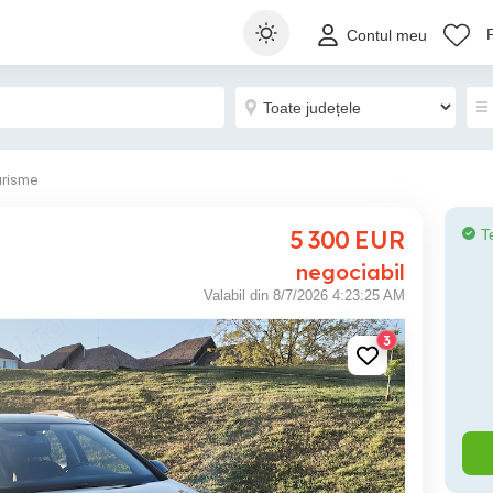
Contul meu
urisme
5 300
EUR
T
negociabil
Valabil din 8/7/2026 4:23:25 AM
3