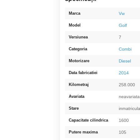
Marca
Vw
Model
Golf
Versiunea
7
Categoria
Combi
Motorizare
Diesel
Data fabricatiei
2014
Kilometraj
258.000
Avariata
neavariata
Stare
inmatricul
Capacitate cilindrica
1600
Putere maxima
105