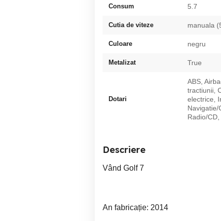
Consum
5.7
Cutia de viteze
manuala (
Culoare
negru
Metalizat
True
ABS, Airba
tractiunii,
Dotari
electrice, 
Navigatie/G
Radio/CD, 
Descriere
Vând Golf 7
An fabricație: 2014