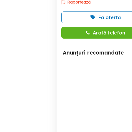
Raportează
Fă ofertă
Arată telefon
Anunțuri recomandate
Mercedes sprinter 316
Mercedes C220 CDI, 170
Alba Iulia
10,900 EUR