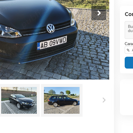
Co
Cara
A