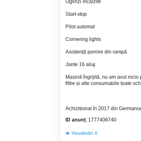
Oglinzi încălzite
Start-stop
Pilot automat
Cornering lights
Asistență pornire din rampă
Jante 16 aliaj
Mașină îngrijită, nu am avut nicio p
filtre și alte consumabile toate sc
Achiziționat în 2017 din Germani
ID anunț
: 1777406740
Vizualizări:
0