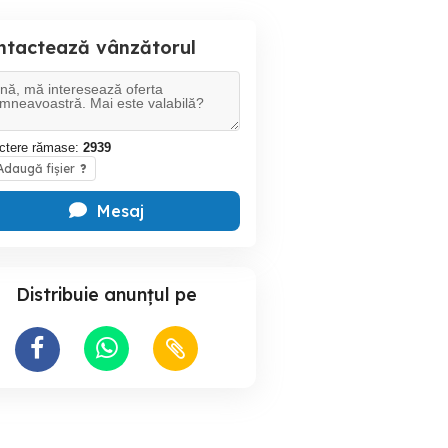
ntactează vânzătorul
ctere rămase:
2939
daugă fișier
?
Mesaj
Distribuie anunțul pe