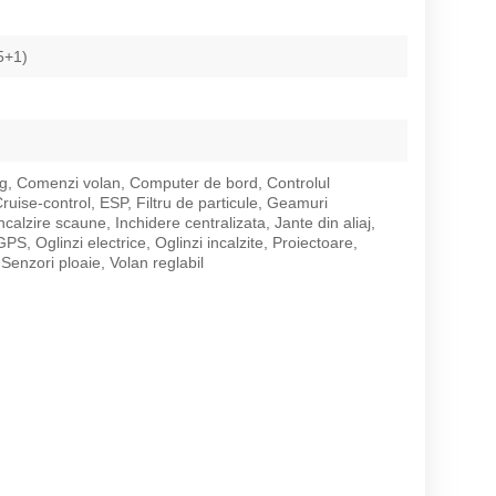
5+1)
g, Comenzi volan, Computer de bord, Controlul
 Cruise-control, ESP, Filtru de particule, Geamuri
Incalzire scaune, Inchidere centralizata, Jante din aliaj,
PS, Oglinzi electrice, Oglinzi incalzite, Proiectoare,
Senzori ploaie, Volan reglabil