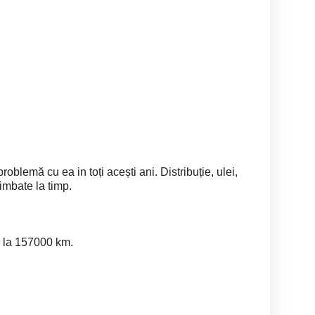
roblemă cu ea in toți acești ani. Distribuție, ulei,
himbate la timp.
a la 157000 km.