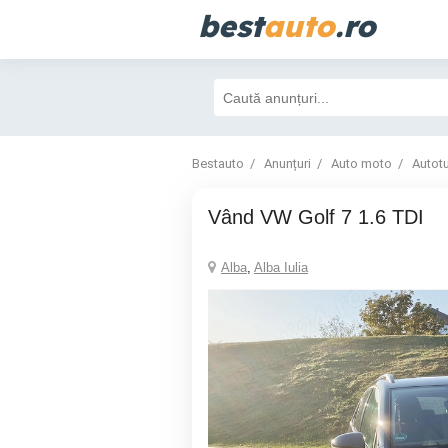
best
auto
.ro
Bestauto
Anunțuri
Auto moto
Autot
Vând VW Golf 7 1.6 TDI
Alba
,
Alba Iulia