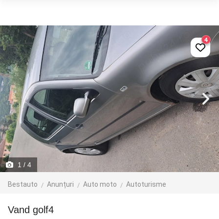
4
1
/ 4
Bestauto
Anunțuri
Auto moto
Autoturisme
vand golf4