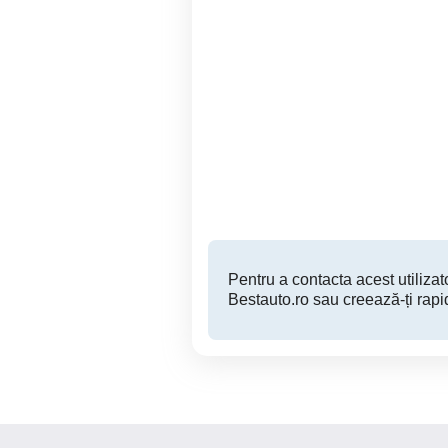
Skoda Octavia 16 benzina
Vand Renault Megane GT
+ gpl
1.9
Cislau
2,800 EUR
Pentru a contacta acest utilizato
Bestauto.ro sau creează-ți rapi