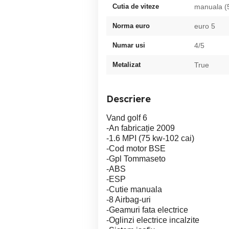
Cutia de viteze
manuala (
Norma euro
euro 5
Numar usi
4/5
Metalizat
True
Descriere
Vand golf 6
-An fabricație 2009
-1.6 MPI (75 kw-102 cai)
-Cod motor BSE
-Gpl Tommaseto
-ABS
-ESP
-Cutie manuala
-8 Airbag-uri
-Geamuri fata electrice
-Oglinzi electrice incalzite