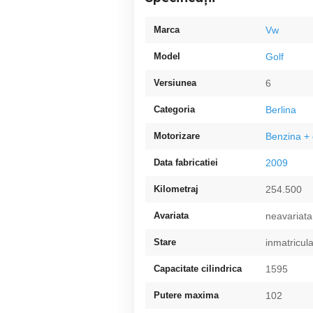
Marca
Vw
Model
Golf
Versiunea
6
Categoria
Berlina
Motorizare
Benzina + 
Data fabricatiei
2009
Kilometraj
254.500
Avariata
neavariata
Stare
inmatricul
Capacitate cilindrica
1595
Putere maxima
102