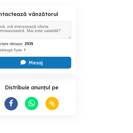
ntactează vânzătorul
ctere rămase:
2939
daugă fișier
?
Mesaj
Distribuie anunțul pe