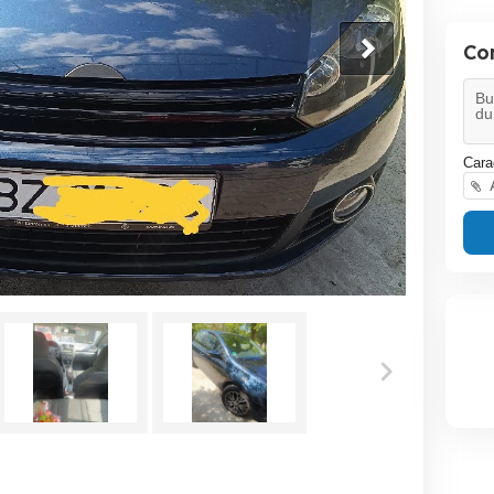
Co
Cara
A