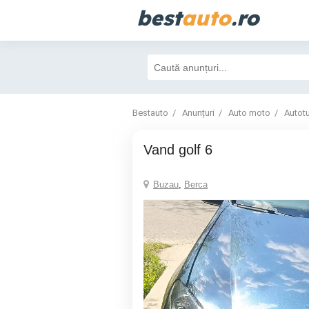
best
auto
.ro
Bestauto
Anunțuri
Auto moto
Autot
Vand golf 6
Buzau
,
Berca