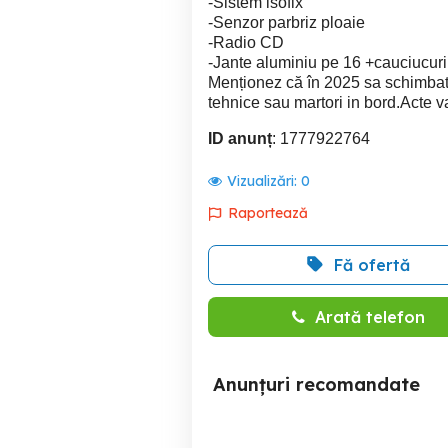
-Sistem isofix
-Senzor parbriz ploaie
-Radio CD
-Jante aluminiu pe 16 +cauciucuri
Menționez că în 2025 sa schimbat 
tehnice sau martori in bord.Acte va
ID anunț
: 1777922764
Vizualizări:
0
Raportează
Fă ofertă
Arată telefon
Anunțuri recomandate