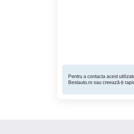
bmw 320 touring
De vânzare Fiat Do
Timisoara
500 EUR
Pentru a contacta acest utilizato
Bestauto.ro sau creează-ți rapi