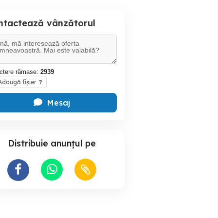
ntactează vânzătorul
ctere rămase:
2939
daugă fișier
?
Mesaj
Distribuie anunțul pe