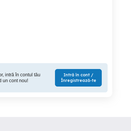
blo
Lexus Rx450 h 2017 F
Vand Alfa Romeo 159,
maxi
sport
Timisoara
Timisoara
T
425 EUR
29,500 EUR
3,
r, intră în contul tău
Intră în cont /
Înregistrează-te
d un cont nou!