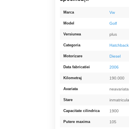
Marca
Vw
Model
Golf
Versiunea
plus
Categoria
Hatchback
Motorizare
Diesel
Data fabricatiei
2006
Kilometraj
190.000
Avariata
neavariata
Stare
inmatricula
Capacitate cilindrica
1900
Putere maxima
105