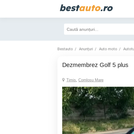
best
auto
.ro
Bestauto
Anunțuri
Auto moto
Autot
Dezmembrez Golf 5 plus
Timis
,
Comlosu Mare