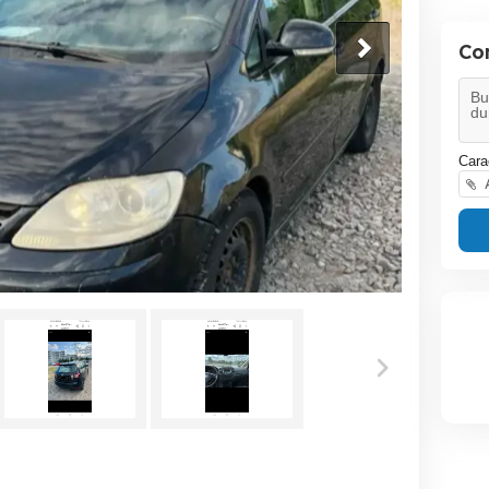
Co
Cara
A