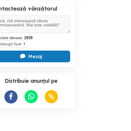
ntactează vânzătorul
ctere rămase:
2939
daugă fișier
?
Mesaj
Distribuie anunțul pe