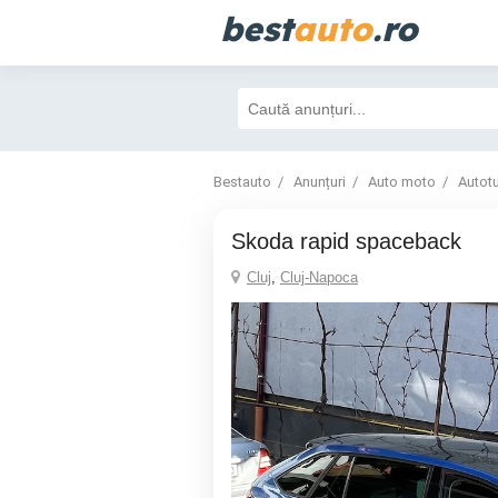
best
auto
.ro
Bestauto
Anunțuri
Auto moto
Autot
Skoda rapid spaceback
Cluj
,
Cluj-Napoca