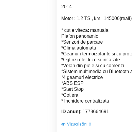
2014
Motor : 1.2 TSI, km : 145000(reali), 
* cutie viteza: manuala
Plafon panoramic
*Senzori de parcare
*Clima automata
*Geamuri termoizolante si cu prot
*Oglinzi electrice si incalzite
*Volan din piele si cu comenzi
*Sistem multimedia cu Bluetooth 
*4 geamuri electrice
*ABS ESP
*Start Stop
*Cotiera
* Inchidere centralizata
ID anunț
: 1778664691
Vizualizări:
0