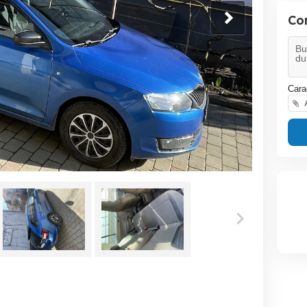
Co
Cara
A