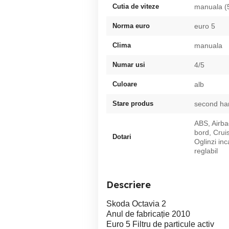
Cutia de viteze
manuala (
Norma euro
euro 5
Clima
manuala
Numar usi
4/5
Culoare
alb
Stare produs
second ha
ABS, Airba
bord, Cruis
Dotari
Oglinzi inc
reglabil
Descriere
Skoda Octavia 2
Anul de fabricație 2010
Euro 5 Filtru de particule activ