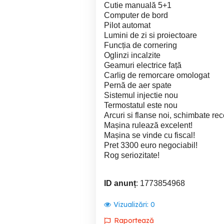
Cutie manuală 5+1
Computer de bord
Pilot automat
Lumini de zi si proiectoare
Funcția de cornering
Oglinzi incalzite
Geamuri electrice față
Carlig de remorcare omologat
Pernă de aer spate
Sistemul injectie nou
Termostatul este nou
Arcuri si flanse noi, schimbate rec
Mașina rulează excelent!
Mașina se vinde cu fiscal!
Pret 3300 euro negociabil!
Rog seriozitate!
ID anunț
: 1773854968
Vizualizări:
0
Raportează