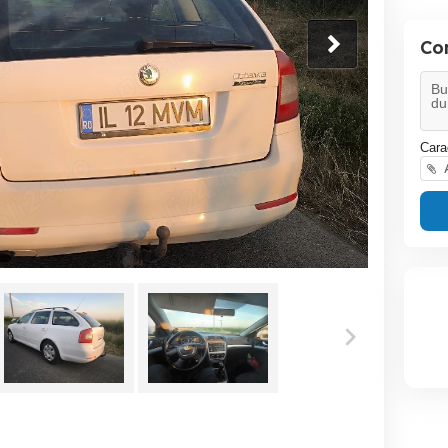
Co
Cara
A