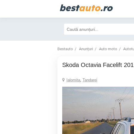
best
auto
.ro
Bestauto
Anunțuri
Auto moto
Autot
Skoda Octavia Facelift 20
Ialomita
,
Tandarei