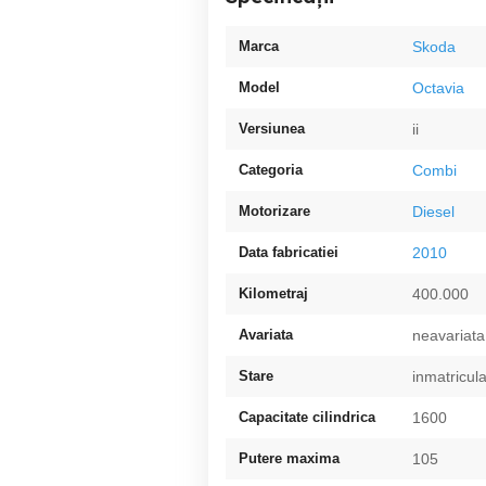
Marca
Skoda
Model
Octavia
Versiunea
ii
Categoria
Combi
Motorizare
Diesel
Data fabricatiei
2010
Kilometraj
400.000
Avariata
neavariata
Stare
inmatricul
Capacitate cilindrica
1600
Putere maxima
105