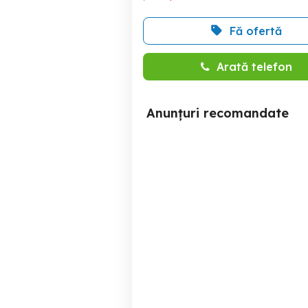
Fă ofertă
Arată telefon
Anunțuri recomandate
Ford Transit Custom VAN
TREND 320 L2H1 - Stare
Perfectă
Mihail Kogalniceanu
13,400 EUR