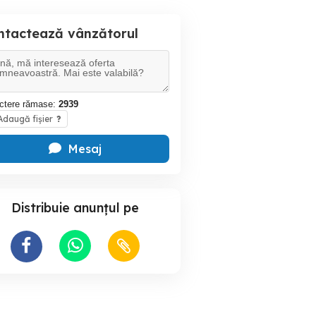
ntactează vânzătorul
ctere rămase:
2939
daugă fișier
?
Mesaj
Distribuie anunțul pe