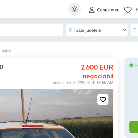
Contul meu
urisme
2 600
EUR
T
10
negociabil
Valabil din 7/22/2026 10:16:55 AM