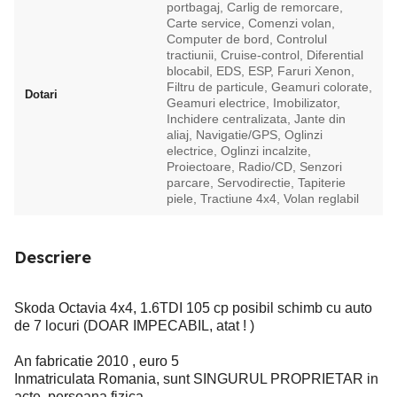
portbagaj, Carlig de remorcare,
Carte service, Comenzi volan,
Computer de bord, Controlul
tractiunii, Cruise-control, Diferential
blocabil, EDS, ESP, Faruri Xenon,
Filtru de particule, Geamuri colorate,
Dotari
Geamuri electrice, Imobilizator,
Inchidere centralizata, Jante din
aliaj, Navigatie/GPS, Oglinzi
electrice, Oglinzi incalzite,
Proiectoare, Radio/CD, Senzori
parcare, Servodirectie, Tapiterie
piele, Tractiune 4x4, Volan reglabil
Descriere
Skoda Octavia 4x4, 1.6TDI 105 cp posibil schimb cu auto
de 7 locuri (DOAR IMPECABIL, atat ! )
An fabricatie 2010 , euro 5
Inmatriculata Romania, sunt SINGURUL PROPRIETAR in
acte, persoana fizica