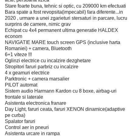
Stare foarte buna, tehnic si optic, cu 209000 km efectuati
Bara spate a fost revopsita(impecabil) fara diferente...in
2020 , urmare a unei zgarieturi stersaturi in parcare, lucru
surprins de camere, nimic grav
Echipat cu 4x4 permanent ultima generatie HALDEX
econom
NAVIGATIE MARE touch screen GPS (inclusive harta
Romaniei) + camera, Bluetooth
6+1 viteze !!!
Oglinzi electrice cu incalzire dezghetare
Stropitori faruri parbriz cu incalzire
4 x geamuri electrice
Parktronic + camera marsalier
PILOT automat
Sistem audio Harmann Kardon cu 8 boxe, airbag-uri
frontale si laterale
Asistenta electronica franare
Day Light, faruri ceata, faruri XENON dinamice(adaptive
pe curba)
Spalator faruri
Control aer in pneuri
Asistenta urcare in rampa