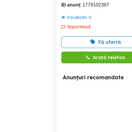
ID anunț
: 1779102387
Vizualizări:
0
Raportează
Fă ofertă
Arată telefon
Anunțuri recomandate
Mazda 3 BK 2006 1.6i