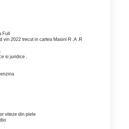
 Full
d vin 2022 trecut in cartea Masini R .A .R
.
e si juridice .
Benzina
or viteze din piele
dio