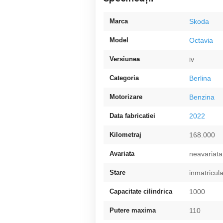
Marca
Skoda
Model
Octavia
Versiunea
iv
Categoria
Berlina
Motorizare
Benzina
Data fabricatiei
2022
Kilometraj
168.000
Avariata
neavariata
Stare
inmatricul
Capacitate cilindrica
1000
Putere maxima
110