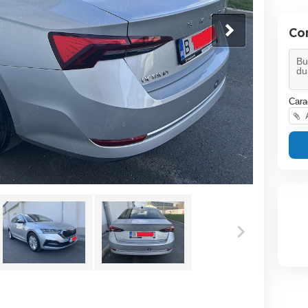
Co
Cara
A