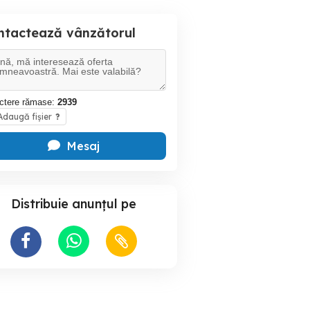
ntactează vânzătorul
ctere rămase:
2939
daugă fișier
?
Mesaj
Distribuie anunțul pe