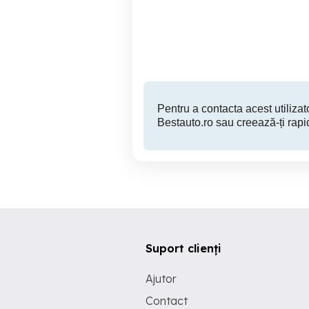
benzina
Sector 6
1,250 EUR
Pentru a contacta acest utilizato
Bestauto.ro sau creează-ți rapi
Suport clienți
Ajutor
Contact