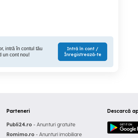
Sports
190cp
Sector 2
Sector 6
S
10,500 EUR
13,250 EUR
17,
r, intră în contul tău
Intră în cont /
Înregistrează-te
d un cont nou!
Parteneri
Descarcă ap
Publi24.ro
- Anunturi gratuite
Romimo.ro
- Anunturi imobiliare