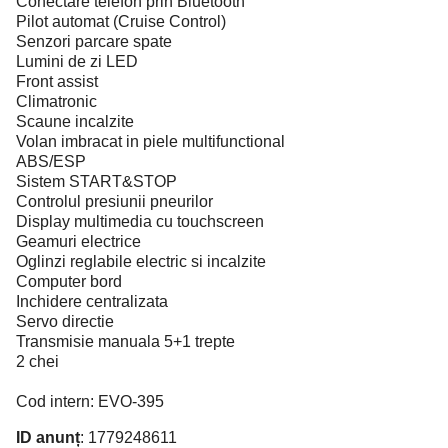
Conectare telefon prin Bluetooth
Pilot automat (Cruise Control)
Senzori parcare spate
Lumini de zi LED
Front assist
Climatronic
Scaune incalzite
Volan imbracat in piele multifunctional
ABS/ESP
Sistem START&STOP
Controlul presiunii pneurilor
Display multimedia cu touchscreen
Geamuri electrice
Oglinzi reglabile electric si incalzite
Computer bord
Inchidere centralizata
Servo directie
Transmisie manuala 5+1 trepte
2 chei
Cod intern: EVO-395
ID anunț
: 1779248611