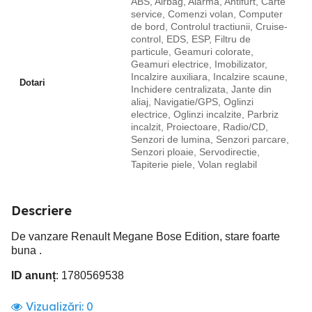
ABS, Airbag, Alarma, Antifurt, Carte
service, Comenzi volan, Computer
de bord, Controlul tractiunii, Cruise-
control, EDS, ESP, Filtru de
particule, Geamuri colorate,
Geamuri electrice, Imobilizator,
Incalzire auxiliara, Incalzire scaune,
Dotari
Inchidere centralizata, Jante din
aliaj, Navigatie/GPS, Oglinzi
electrice, Oglinzi incalzite, Parbriz
incalzit, Proiectoare, Radio/CD,
Senzori de lumina, Senzori parcare,
Senzori ploaie, Servodirectie,
Tapiterie piele, Volan reglabil
Descriere
De vanzare Renault Megane Bose Edition, stare foarte
buna .
ID anunț
: 1780569538
Vizualizări:
0