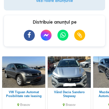
Vezi toate anunțurile
Distribuie anunțul pe
VW Tiguan Automat
Vând Dacia Sandero
Mazda CX-3 Benzină
Posibilitate rate leasing
Stepway
Automată Posib
Garanție 12 luni
rate leasing Ga
Brasov
Brasov