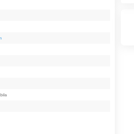
m
bila