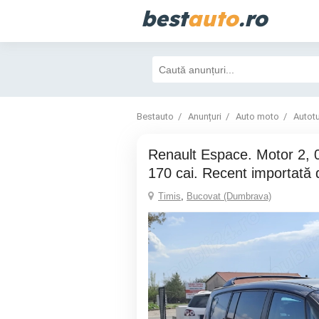
best
auto
.ro
Bestauto
Anunțuri
Auto moto
Autot
Renault Espace. Motor 2, 0 Diesel. 7 Locuri.
170 cai. Recent importată
Timis
,
Bucovat (Dumbrava)