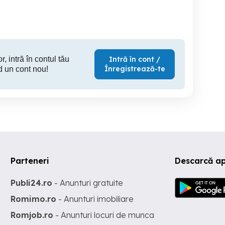
11,500 EUR
11,500 EUR
10,
r, intră în contul tău
Intră în cont /
Înregistrează-te
d un cont nou!
Parteneri
Descarcă ap
Publi24.ro
- Anunturi gratuite
Romimo.ro
- Anunturi imobiliare
Romjob.ro
- Anunturi locuri de munca