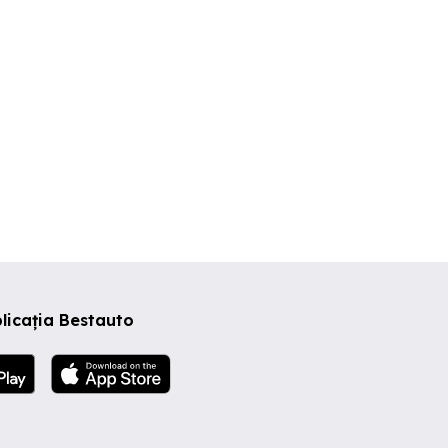
500 EUR
10,900 EUR
10,900 EU
licația Bestauto