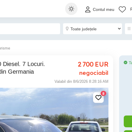
Contul meu
urisme
2 700
EUR
T
 din Germania
negociabil
Valabil din 8/6/2026 8:28:16 AM
8