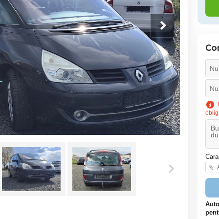
Co
T
oblig
Cara
A
Auto
pent