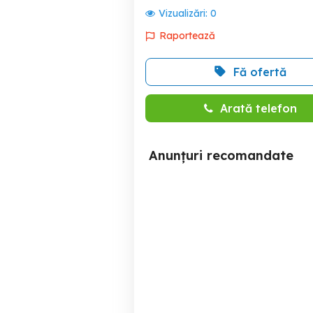
Vizualizări:
0
Raportează
Fă ofertă
Arată telefon
Anunțuri recomandate
Vând Volvo XC60 , 2011,
Kia Sportage 1.7 CR
motor 2 l.
Timisoara