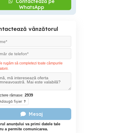
Contactează pe
WhatsApp
ntactează vânzătorul
e rugăm să completezi toate câmpurile
atorii.
ctere rămase:
2939
daugă fișier
?
Mesaj
rul anunțului va primi datele tale
ru a permite comunicarea.