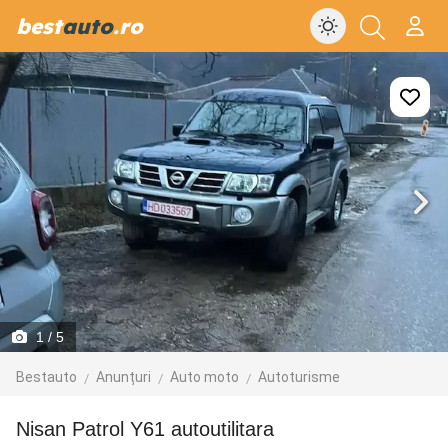
best
auto
.ro
1
/ 5
Bestauto
Anunțuri
Auto moto
Autoturisme
Nisan Patrol Y61 autoutilitara