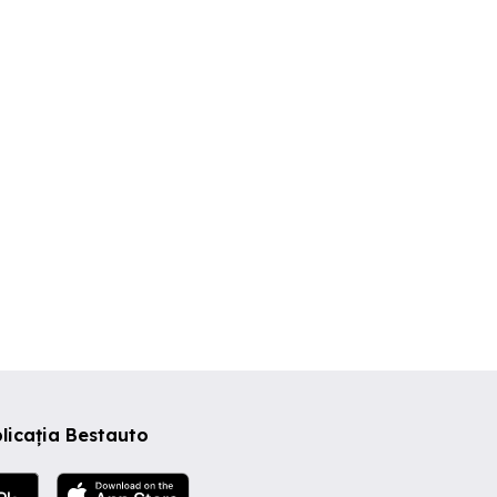
Vand sau schimb
Vând Opel Astra G de
 2100 Eur
Transporter T5 2.5
ediție
Galati
Galati
Cavadinest
100 EUR
4,599 EUR
1,000 EUR
licația Bestauto