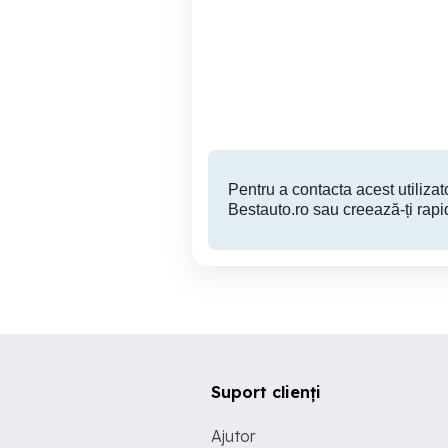
Vând Opel Astra H break
2008
Galati
600 EUR
Pentru a contacta acest utilizato
Bestauto.ro sau creează-ți rapi
Suport clienți
Ajutor