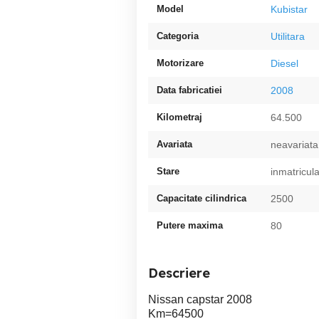
Model
Kubistar
Categoria
Utilitara
Motorizare
Diesel
Data fabricatiei
2008
Kilometraj
64.500
Avariata
neavariata
Stare
inmatricul
Capacitate cilindrica
2500
Putere maxima
80
Descriere
Nissan capstar 2008
Km=64500