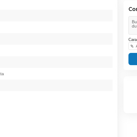
Co
Cara
A
ata