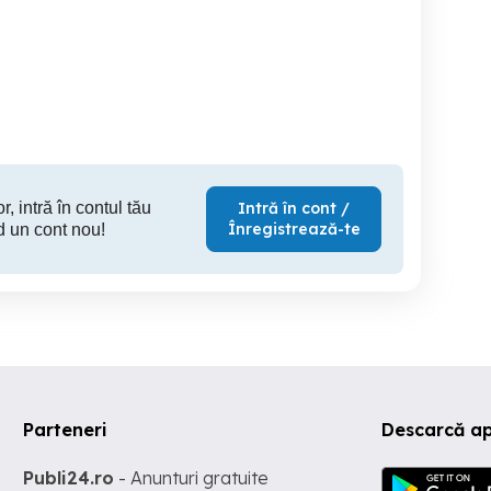
Opel Grandland x 2018
Audi A5 Sportback 2015
Logan 1.5dci 2006 109
2.0 diesel 190 CP
000km
Galati
Galati
9,000 EUR
14,400 EUR
2,
r, intră în contul tău
Intră în cont /
Înregistrează-te
d un cont nou!
Parteneri
Descarcă ap
Publi24.ro
- Anunturi gratuite