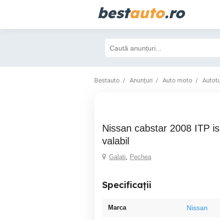
best
auto
.ro
Bestauto
Anunțuri
Auto moto
Autot
Nissan cabstar 2008 ITP iscir, asigurare
valabil
Galati
,
Pechea
Specificații
Marca
Nissan