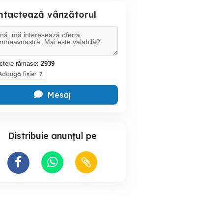
ntactează vânzătorul
ctere rămase:
2939
daugă fișier
?
Mesaj
Distribuie anunțul pe