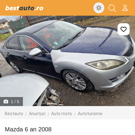
best
auto
.ro
1
/ 5
Bestauto
Anunțuri
Auto moto
Autoturisme
Mazda 6 an 2008