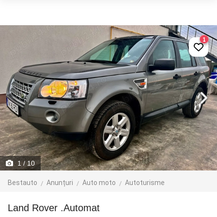
1
1
/ 10
Bestauto
Anunțuri
Auto moto
Autoturisme
Land Rover .Automat