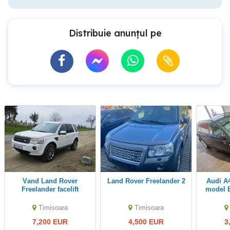
Distribuie anunțul pe
Vand Land Rover
Land Rover Freelander 2
Audi A4 Avant 1.9 TDI,
Freelander facelift
model B
perfe
masin
Timisoara
Timisoara
n
7,200 EUR
4,500 EUR
3