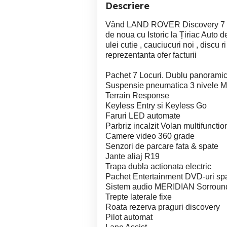
Descriere
Vând LAND ROVER Discovery 7 2
de noua cu Istoric la Țiriac Auto deț
ulei cutie , cauciucuri noi , discu r
reprezentanta ofer facturii
Pachet 7 Locuri. Dublu panoramic
Suspensie pneumatica 3 nivele Modu
Terrain Response
Keyless Entry si Keyless Go
Faruri LED automate
Parbriz incalzit Volan multifuncti
Camere video 360 grade
Senzori de parcare fata & spate
Jante aliaj R19
Trapa dubla actionata electric
Pachet Entertainment DVD-uri sp
Sistem audio MERIDIAN Sorroun
Trepte laterale fixe
Roata rezerva praguri discovery
Pilot automat