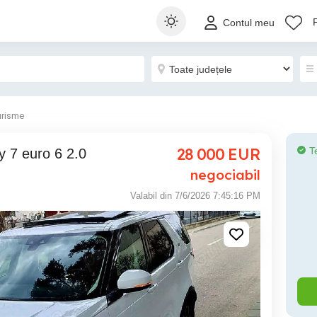
Contul meu
urisme
28 000
EUR
T
negociabil
Valabil din 7/6/2026 7:45:16 PM