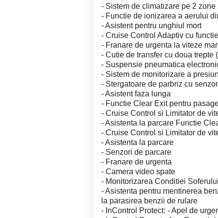
- Sistem de climatizare pe 2 zone
- Functie de ionizarea a aerului di
- Asistent pentru unghiul mort
- Cruise Control Adaptiv cu funct
- Franare de urgenta la viteze mar
- Cutie de transfer cu doua trepte
- Suspensie pneumatica electroni
- Sistem de monitorizare a presiun
- Stergatoare de parbriz cu senzor
- Asistent faza lunga
- Functie Clear Exit pentru pasage
- Cruise Control si Limitator de vi
- Asistenta la parcare Functie Cle
- Cruise Control si Limitator de vi
- Asistenta la parcare
- Senzori de parcare
- Franare de urgenta
- Camera video spate
- Monitorizarea Conditiei Soferulu
- Asistenta pentru mentinerea benz
la parasirea benzii de rulare
- InControl Protect: - Apel de urg