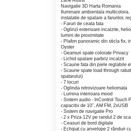
Lane Assist
Navigatie 3D Harta Romania
Iluminare ambientala multicolora.
instalatie de spalare a farurilor, r
- Faruri de ceata fata
- Oglinzi exterioare incalzite, heli
lumini de proximitate
- Plafon panoramic din sticla fix, i
Oyster
- Geamuri spate colorate Privacy
- Lichid spalare parbriz incalzit
- Scaune fata din piele reglabile e
- Scaune spate load through rabat
spatarului)
- 7 locuri
- Oglinda retrovizoare heliomata
- Lumina interioara mood
- Sistem audio - InControl Touch 
capacitiv de 10", AM FM, 2xUSB
- Sistem de navigatie Pro
- 2 x Priza 12V pe randul 2 de sc
- Ceasuri de bord digitale
- Echipat cu anvelope 2 rânduri cu