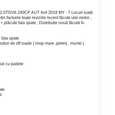
.0TDV6 240CP AUT 4x4 2018 MY - 7 Locuri luată
in facturile toate reviziile recent făcute ulei motor ,
i + plăcute fata spate , Distribuție nouă făcută în
 fata spate
ri de off roade ( nisip mare ,pietriș , munte )
onal cu padele
ate
d