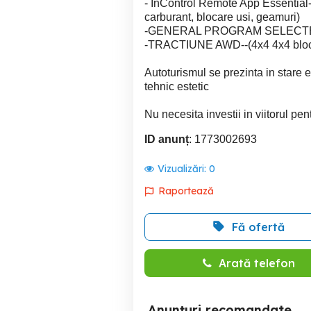
- InControl Remote App Essential- 
carburant, blocare usi, geamuri)
-GENERAL PROGRAM SELECTED--(
-TRACTIUNE AWD--(4x4 4x4 bloca
Autoturismul se prezinta in stare 
tehnic estetic
Nu necesita investii in viitorul pent
ID anunț
: 1773002693
Vizualizări:
0
Raportează
Fă ofertă
Arată telefon
Anunțuri recomandate