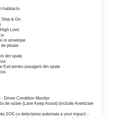
n habitaclu
ie Stop & Go
i
 (High Low)
ca
ii in anvelope
 de ploaie
rii din spate
teza
ar Exit pentru pasagerii din spate
teza
i - Driver Condition Monitor
ii de rulare (Lane Keep Assist) (include Avertizare
enta SOS cu detectarea automata a unui impact; -