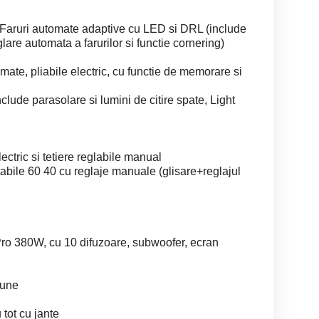
 Faruri automate adaptive cu LED si DRL (include
eglare automata a farurilor si functie cornering)
omate, pliabile electric, cu functie de memorare si
nclude parasolare si lumini de citire spate, Light
lectric si tetiere reglabile manual
abile 60 40 cu reglaje manuale (glisare+reglajul
Pro 380W, cu 10 difuzoare, subwoofer, ecran
aune
 tot cu jante