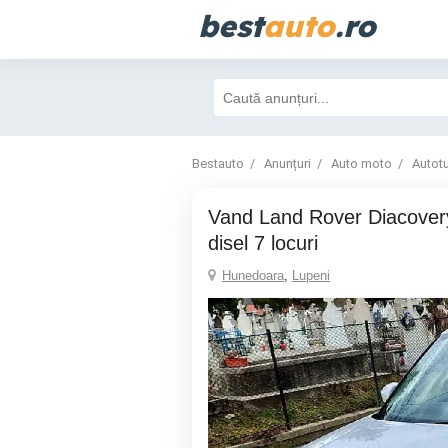
best
auto
.ro
Bestauto
Anunțuri
Auto moto
Autot
Vand Land Rover Diacovery 7 euro 6 2.0
disel 7 locuri
Hunedoara
,
Lupeni