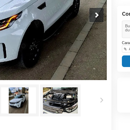
Co
Cara
A