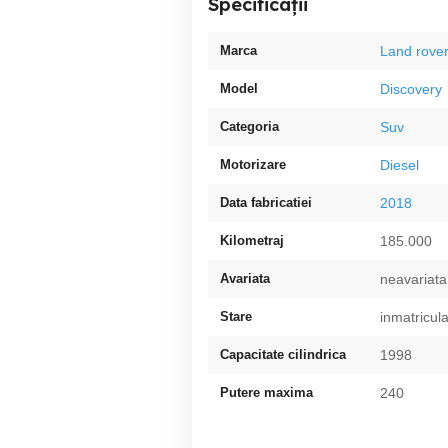
Specificații
Marca
Land rove
Model
Discovery
Categoria
Suv
Motorizare
Diesel
Data fabricatiei
2018
Kilometraj
185.000
Avariata
neavariata
Stare
inmatricul
Capacitate cilindrica
1998
Putere maxima
240