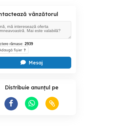
ntactează vânzătorul
ctere rămase:
2939
daugă fișier
?
Mesaj
Distribuie anunțul pe