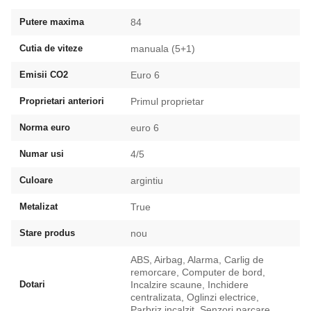
Putere maxima
84
Cutia de viteze
manuala (5+1)
Emisii CO2
Euro 6
Proprietari anteriori
Primul proprietar
Norma euro
euro 6
Numar usi
4/5
Culoare
argintiu
Metalizat
True
Stare produs
nou
ABS, Airbag, Alarma, Carlig de
remorcare, Computer de bord,
Dotari
Incalzire scaune, Inchidere
centralizata, Oglinzi electrice,
Parbriz incalzit, Senzori parcare