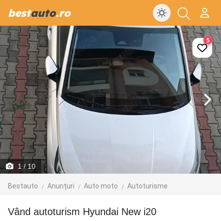
best
auto
.ro
5
1
/ 10
Bestauto
Anunțuri
Auto moto
Autoturisme
Vând autoturism Hyundai New i20