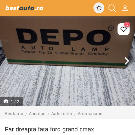
best
auto
.ro
1
1
/ 2
Bestauto
Anunțuri
Auto moto
Autoturisme
Far dreapta fata ford grand cmax