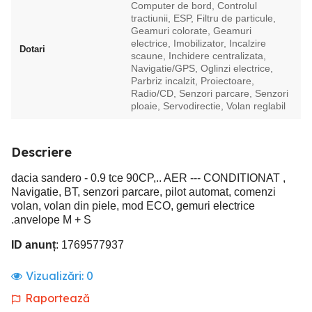
Computer de bord, Controlul
tractiunii, ESP, Filtru de particule,
Geamuri colorate, Geamuri
electrice, Imobilizator, Incalzire
Dotari
scaune, Inchidere centralizata,
Navigatie/GPS, Oglinzi electrice,
Parbriz incalzit, Proiectoare,
Radio/CD, Senzori parcare, Senzori
ploaie, Servodirectie, Volan reglabil
Descriere
dacia sandero - 0.9 tce 90CP,.. AER --- CONDITIONAT ,
Navigatie, BT, senzori parcare, pilot automat, comenzi
volan, volan din piele, mod ECO, gemuri electrice
.anvelope M + S
ID anunț
: 1769577937
Vizualizări:
0
Raportează