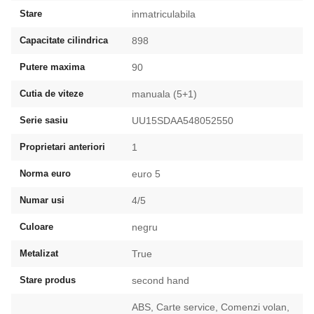
Stare
inmatriculabila
Capacitate cilindrica
898
Putere maxima
90
Cutia de viteze
manuala (5+1)
Serie sasiu
UU15SDAA548052550
Proprietari anteriori
1
Norma euro
euro 5
Numar usi
4/5
Culoare
negru
Metalizat
True
Stare produs
second hand
ABS, Carte service, Comenzi volan,