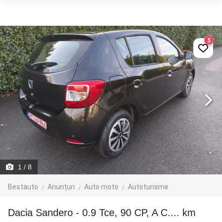
3
1
/ 8
Bestauto
Anunțuri
Auto moto
Autoturisme
Dacia Sandero - 0.9 Tce, 90 CP, A C.... km