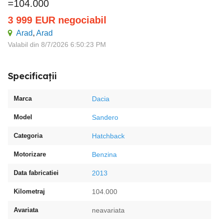
=104.000
3 999
EUR
negociabil
Arad
,
Arad
Valabil din 8/7/2026 6:50:23 PM
Specificații
Marca
Dacia
Model
Sandero
Categoria
Hatchback
Motorizare
Benzina
Data fabricatiei
2013
Kilometraj
104.000
Avariata
neavariata