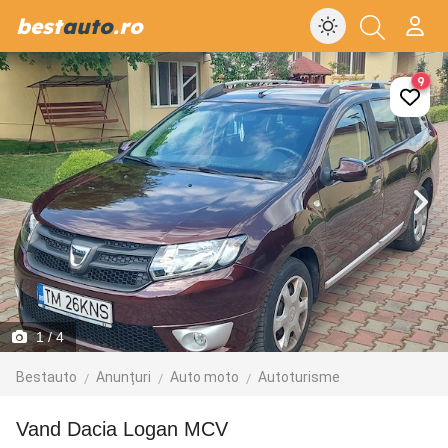
best
auto
.ro
9
1
/ 4
Bestauto
Anunțuri
Auto moto
Autoturisme
Vand Dacia Logan MCV