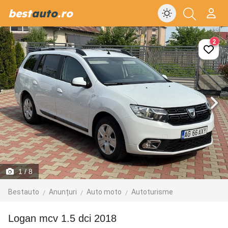
best
auto
.ro
2
1
/ 8
Bestauto
Anunțuri
Auto moto
Autoturisme
Logan mcv 1.5 dci 2018