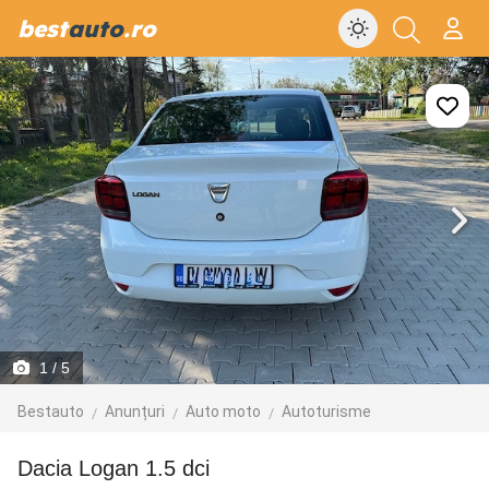
best
auto
.ro
1
/ 5
Bestauto
Anunțuri
Auto moto
Autoturisme
dacia Logan 1.5 dci