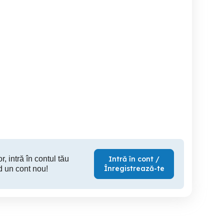
ânzare DUSTER
Dacia Duster 1.5 dci
Dacia Duster 1,5 DCI - Euro
Laureat
Braila
Braila
7,000 EUR
7,690 EUR
7,
r, intră în contul tău
Intră în cont /
Înregistrează-te
d un cont nou!