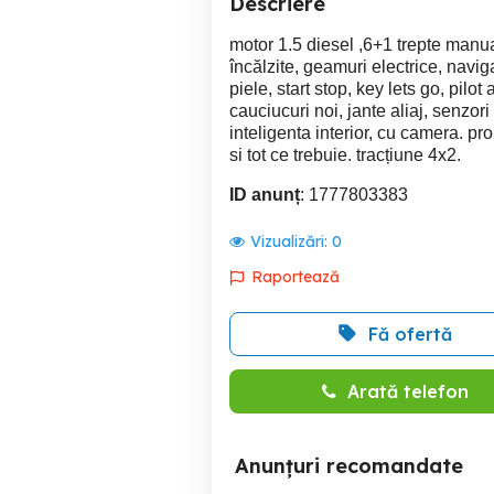
Descriere
motor 1.5 diesel ,6+1 trepte manua
încălzite, geamuri electrice, navig
piele, start stop, key lets go, pil
cauciucuri noi, jante aliaj, senzor
inteligenta interior, cu camera. propr
si tot ce trebuie. tracțiune 4x2.
ID anunț
: 1777803383
Vizualizări:
0
Raportează
Fă ofertă
Arată telefon
Anunțuri recomandate