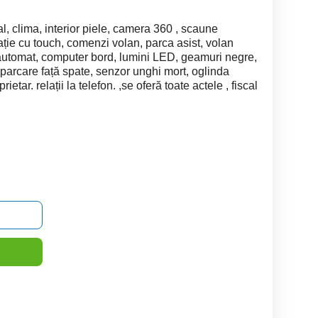
l, clima, interior piele, camera 360 , scaune
ație cu touch, comenzi volan, parca asist, volan
ot automat, computer bord, lumini LED, geamuri negre,
i parcare față spate, senzor unghi mort, oglinda
ietar. relații la telefon. ,se oferă toate actele , fiscal