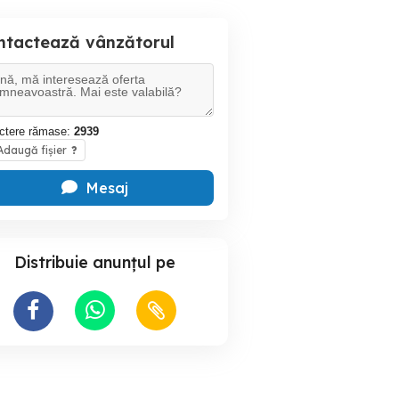
ntactează vânzătorul
ctere rămase:
2939
daugă fișier
?
Mesaj
Distribuie anunțul pe