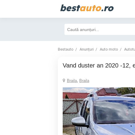
best
auto
.ro
Bestauto
Anunțuri
Auto moto
Autot
vand duster an 2020 -12, 
Braila
,
Braila