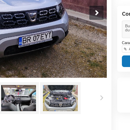
Co
Cara
A