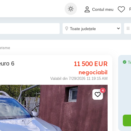
Contul meu
urisme
11 500
EUR
T
euro 6
negociabil
Valabil din 7/29/2026 11:19:15 AM
4