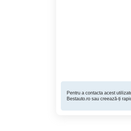
Dacia Duster 1.5 dCi 4x4
De v
2019 Full Opțiuni 177.000
km
Visani
11,990 EUR
Pentru a contacta acest utilizato
Bestauto.ro sau creează-ți rapi