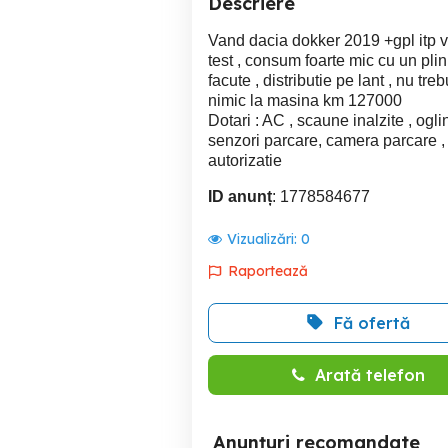
Descriere
Vand dacia dokker 2019 +gpl itp v
test , consum foarte mic cu un pli
facute , distributie pe lant , nu tre
nimic la masina km 127000
Dotari : AC , scaune inalzite , oglin
senzori parcare, camera parcare , 
autorizatie
ID anunț
: 1778584677
Vizualizări:
0
Raportează
Fă ofertă
Arată telefon
Anunțuri recomandate