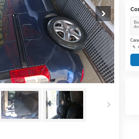
Co
Cara
A