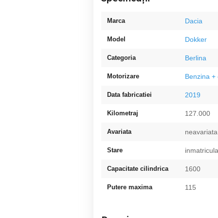
Marca
Dacia
Model
Dokker
Categoria
Berlina
Motorizare
Benzina + 
Data fabricatiei
2019
Kilometraj
127.000
Avariata
neavariata
Stare
inmatricul
Capacitate cilindrica
1600
Putere maxima
115