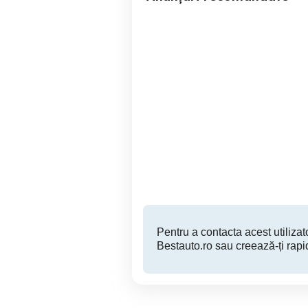
Vand Aro M461
Vând Renault Clio 5,anul
Busteni
2,500 EUR
Pentru a contacta acest utilizato
Bestauto.ro sau creează-ți rapi