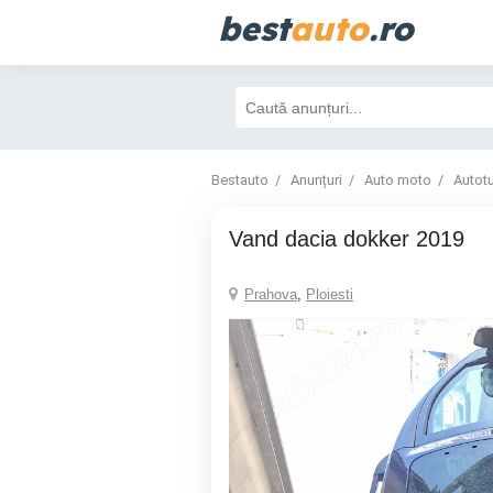
best
auto
.ro
Bestauto
Anunțuri
Auto moto
Autot
Vand dacia dokker 2019
Prahova
,
Ploiesti