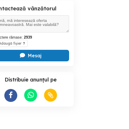
ntactează vânzătorul
ctere rămase:
2939
daugă fișier
?
Mesaj
Distribuie anunțul pe