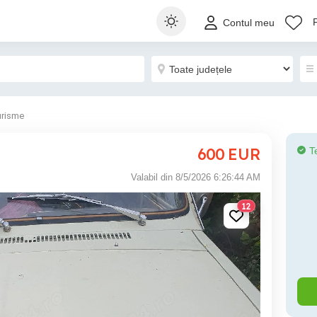
Contul meu
urisme
600
EUR
T
Valabil din 8/5/2026 6:26:44 AM
12