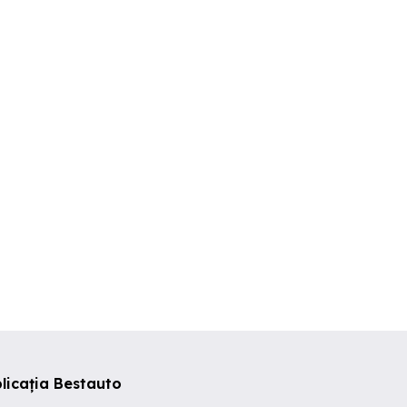
s Benz ML 270
Audi A7 Sportback
Renault Kan
eamana
Geamana
Geamana
200 EUR
15,000 EUR
1,500 EUR
licația Bestauto