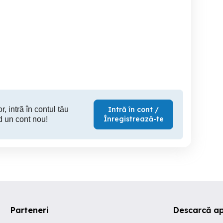
Toyota RAV4 2.2 D-4D 4x4 -
Mercede
line 4 Motion
2011 - proprietar - Import
Germania 2023
Campulung
Campulung-Muscel
G
25,900 EUR
7,300 EUR
4,
r, intră în contul tău
Intră în cont /
Înregistrează-te
d un cont nou!
Parteneri
Descarcă ap