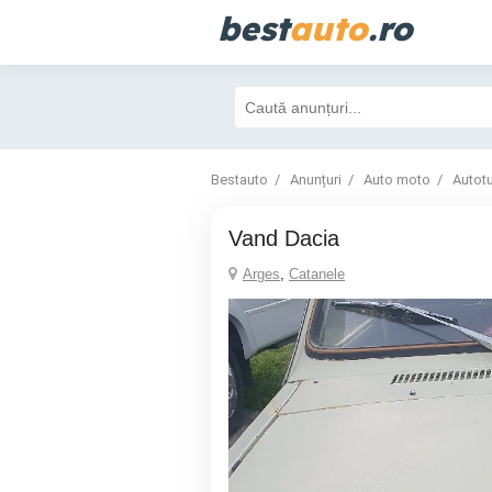
best
auto
.ro
Bestauto
Anunțuri
Auto moto
Autot
vand Dacia
Arges
,
Catanele