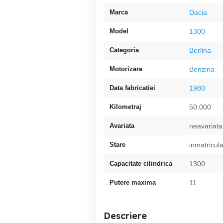
Marca
Dacia
Model
1300
Categoria
Berlina
Motorizare
Benzina
Data fabricatiei
1980
Kilometraj
50.000
Avariata
neavariata
Stare
inmatricul
Capacitate cilindrica
1300
Putere maxima
11
Descriere