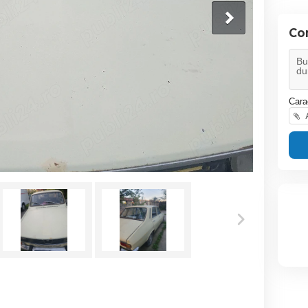
Co
Cara
A