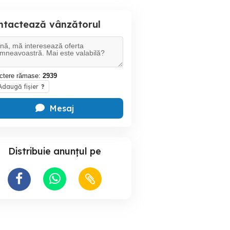
ntactează vânzătorul
ctere rămase:
2939
daugă fișier
?
Mesaj
Distribuie anunțul pe