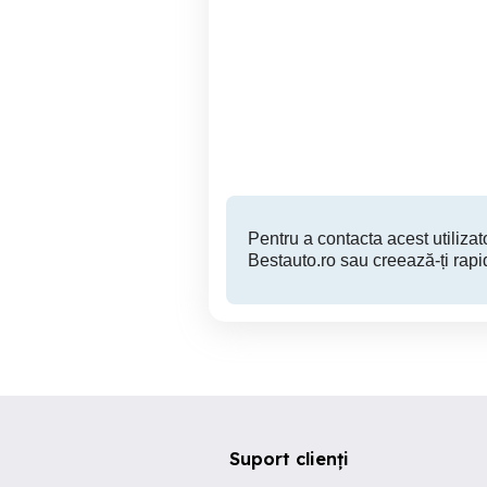
DS5 ActiveHibrid 4x4
Vw arteon 2.0 280 CP R-
Automat Individual
Bradu
7,990 EUR
Pentru a contacta acest utilizato
Bestauto.ro sau creează-ți rapi
Suport clienți