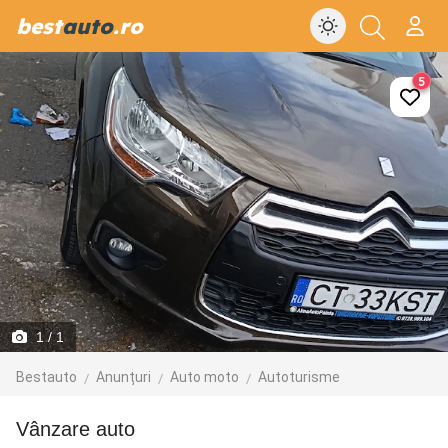
best
auto
.ro
5
1
/ 1
Bestauto
Anunțuri
Auto moto
Autoturisme
Vânzare auto