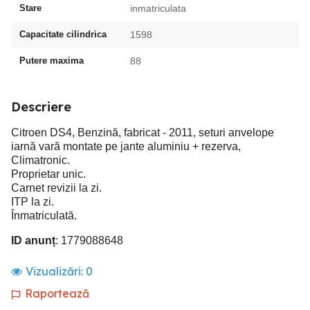
Stare
inmatriculata
Capacitate cilindrica
1598
Putere maxima
88
Descriere
Citroen DS4, Benzină, fabricat - 2011, seturi anvelope
iarnă vară montate pe jante aluminiu + rezerva,
Climatronic.
Proprietar unic.
Carnet revizii la zi.
ITP la zi.
Înmatriculată.
ID anunț
: 1779088648
Vizualizări:
0
Raportează