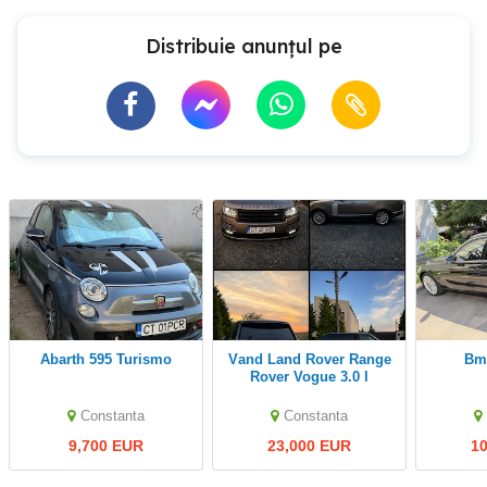
Distribuie anunțul pe
Abarth 595 Turismo
Vand Land Rover Range
B
Rover Vogue 3.0 l
Constanta
Constanta
9,700 EUR
23,000 EUR
1