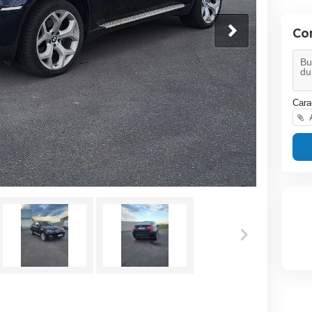
Co
Cara
A