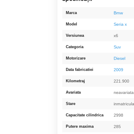
Marca
Bmw
Model
Seria x
Versiunea
x6
Categoria
Suv
Motorizare
Diesel
Data fabricatiei
2009
Kilometraj
221.900
Avariata
neavariata
Stare
inmatricul
Capacitate cilindrica
2998
Putere maxima
285