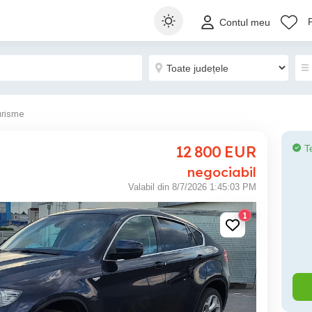
Contul meu
urisme
12 800
EUR
T
negociabil
Valabil din 8/7/2026 1:45:03 PM
1