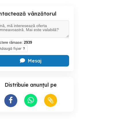
ntactează vânzătorul
ctere rămase:
2939
daugă fișier
?
Mesaj
Distribuie anunțul pe