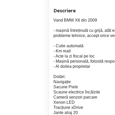
Descriere
Vand BMW X6 din 2009
- mașină întreținută cu grijă, atât 
probleme tehnice, accept orice ver
- Cutie automată
- Km reali
- Acte la zi fiscal pe loc
- Mașină personală, folosită respo
- Al doilea proprietar
Dotări:
Navigație
Sacune Piele
Scaune electrice încălzite
Cameră senzori parcare
Xenon LED
Tracțiune xDrive
Jante aliaj 20