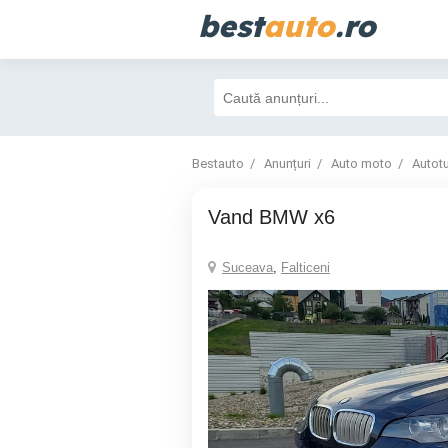
best
auto
.ro
Bestauto
Anunțuri
Auto moto
Autot
Vand BMW x6
Suceava
,
Falticeni