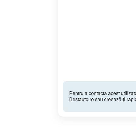
Peugeot Boxer L1 H1
Suceava
4,600 EUR
Pentru a contacta acest utilizato
Bestauto.ro sau creează-ți rapi