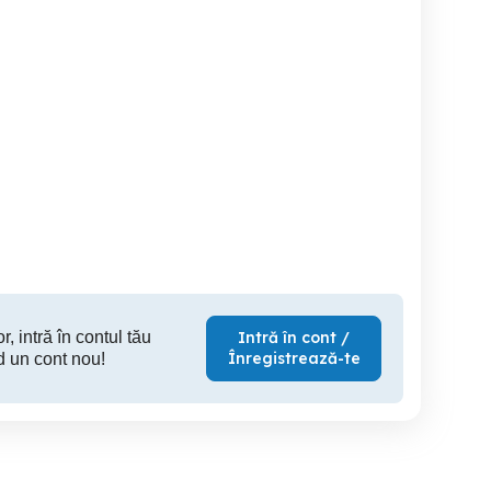
Skoda Scout 4x4
Volkswagen Jetta
KGM (Ssangyong) Tivoli
Smart 1
Benzină 1
Suceava
Suceava
S
7,500 EUR
5,950 EUR
20,
r, intră în contul tău
Intră în cont /
Înregistrează-te
d un cont nou!