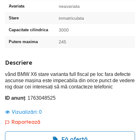
Avariata
neavariata
Stare
inmatriculata
Capacitate cilindrica
3000
Putere maxima
245
Descriere
vând BMW X6 stare varianta full fiscal pe loc fara defecte
ascunse mașina este impecabila din orice punct de vedere
rog doar cei interesați să mă contacteze telefonic
ID anunț
: 1763048525
Vizualizări:
0
Raportează
Fă ofertă