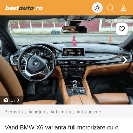
best
auto
.ro
1
/ 9
Bestauto
Anunțuri
Auto moto
Autoturisme
vand BMW X6 varianta full motorizare cu o