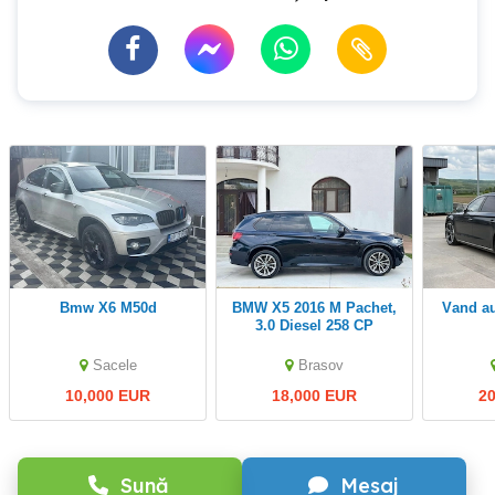
Bmw X6 M50d
BMW X5 2016 M Pachet,
vand audi a8 3.0d 2016
3.0 Diesel 258 CP
Sacele
Brasov
10,000 EUR
18,000 EUR
2
Sună
Mesaj