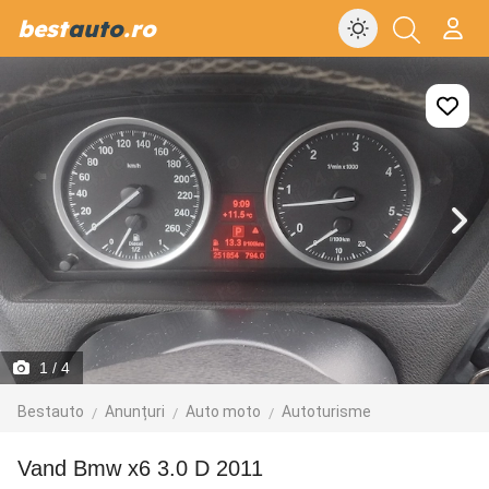
best
auto
.ro
1
/ 4
Bestauto
Anunțuri
Auto moto
Autoturisme
Vand Bmw x6 3.0 D 2011