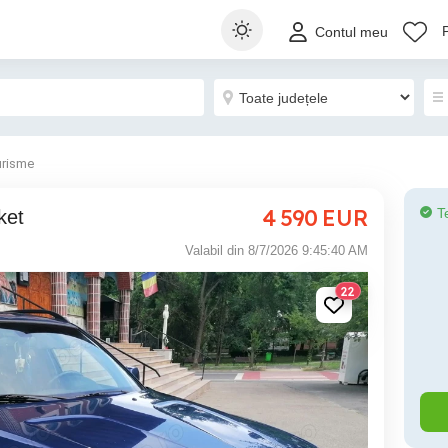
Contul meu
urisme
4 590
EUR
T
ket
Valabil din 8/7/2026 9:45:40 AM
22