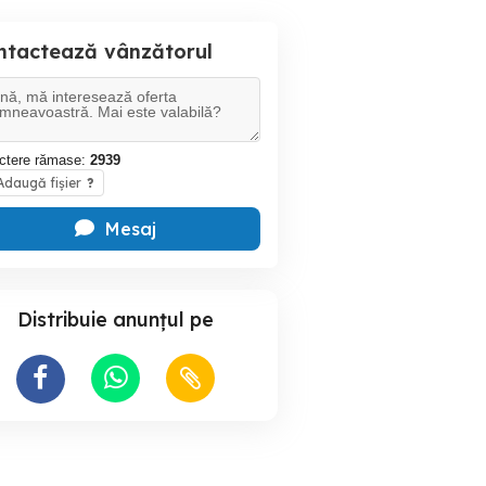
ntactează vânzătorul
ctere rămase:
2939
daugă fișier
?
Mesaj
Distribuie anunțul pe