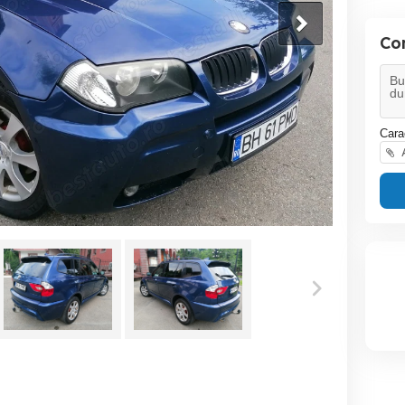
Co
Cara
A