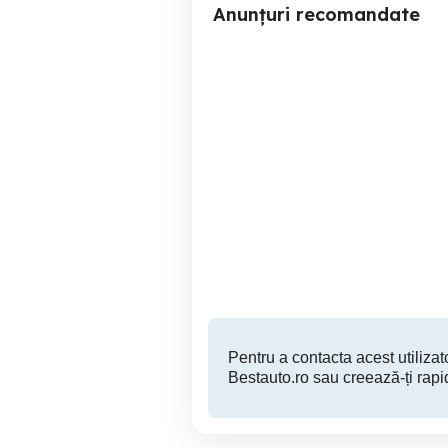
Anunțuri recomandate
VW Passat CC 2.0 TDI DSG
BMW Seria 3 2.0 Diesel |
| Automat | Model 2014 |
Aut
Garantie | Cash sau RATE !
Oradea
8,990 EUR
Pentru a contacta acest utilizato
Bestauto.ro sau creează-ți rapi