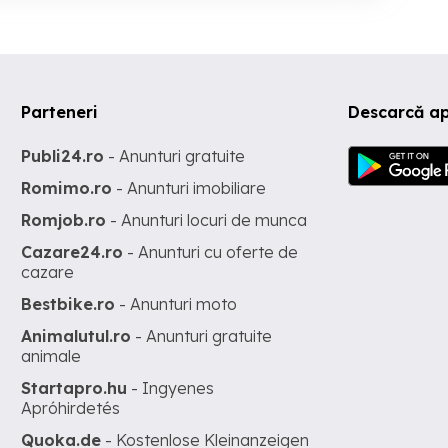
Parteneri
Descarcă ap
Publi24.ro
- Anunturi gratuite
Romimo.ro
- Anunturi imobiliare
Romjob.ro
- Anunturi locuri de munca
Cazare24.ro
- Anunturi cu oferte de
cazare
Bestbike.ro
- Anunturi moto
Animalutul.ro
- Anunturi gratuite
animale
Startapro.hu
- Ingyenes
Apróhirdetés
Quoka.de
- Kostenlose Kleinanzeigen