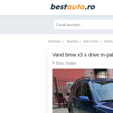
best
auto
.ro
Bestauto
Anunțuri
Auto moto
Autot
Vand bmw x3 x drive m-pa
Bihor
,
Oradea