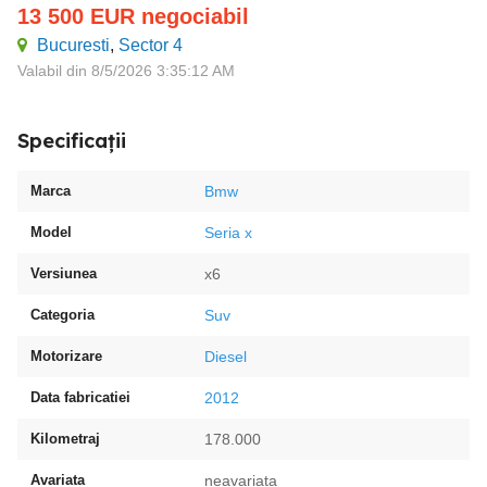
13 500
EUR
negociabil
Bucuresti
,
Sector 4
Valabil din 8/5/2026 3:35:12 AM
Specificații
Marca
Bmw
Model
Seria x
Versiunea
x6
Categoria
Suv
Motorizare
Diesel
Data fabricatiei
2012
Kilometraj
178.000
Avariata
neavariata