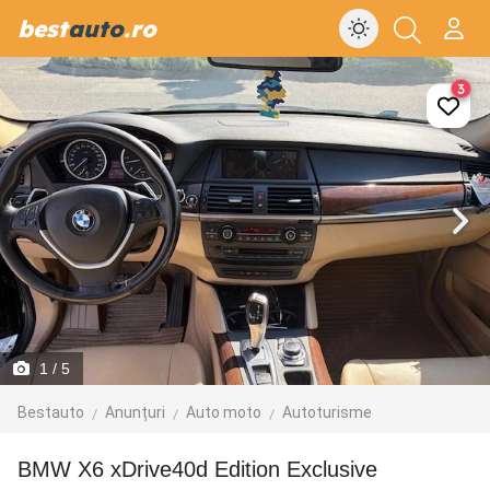
best
auto
.ro
3
1
/ 5
Bestauto
Anunțuri
Auto moto
Autoturisme
BMW X6 xDrive40d Edition Exclusive