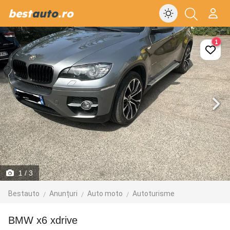
best
auto
.ro
1
1
/ 3
Bestauto
Anunțuri
Auto moto
Autoturisme
BMW x6 xdrive