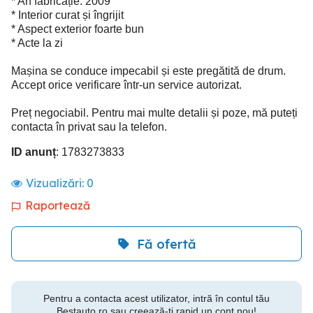
* An fabricație: 2009
* Interior curat și îngrijit
* Aspect exterior foarte bun
* Acte la zi
Mașina se conduce impecabil și este pregătită de drum.
Accept orice verificare într-un service autorizat.
Preț negociabil. Pentru mai multe detalii și poze, mă puteți
contacta în privat sau la telefon.
ID anunț
: 1783273833
Vizualizări:
0
Raportează
Fă ofertă
Pentru a contacta acest utilizator, intră în contul tău
Bestauto.ro sau creează-ți rapid un cont nou!