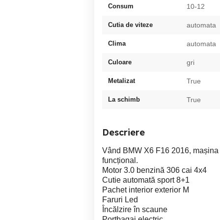
Consum
10-12
Cutia de viteze
automata
Clima
automata
Culoare
gri
Metalizat
True
La schimb
True
Descriere
Vând BMW X6 F16 2016, mașina se p
funcțional.
Motor 3.0 benzină 306 cai 4x4
Cutie automată sport 8+1
Pachet interior exterior M
Faruri Led
Încălzire în scaune
Portbagaj electric