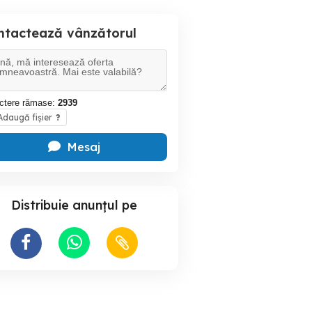
ntactează vânzătorul
ctere rămase:
2939
daugă fișier
?
Mesaj
Distribuie anunțul pe