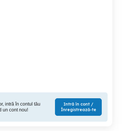
Vw tiguan 2.0L tdi 170 cp 4
Ocazie Duster Dci 98mii
2016 140000 km sau
motion 4x4
km 
schimb cu teren
Timisoara
Timisoara
T
25,900 EUR
4,700 EUR
6,
r, intră în contul tău
Intră în cont /
Înregistrează-te
d un cont nou!