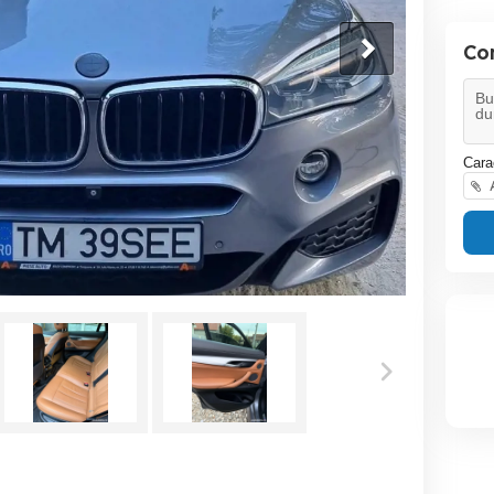
Co
Cara
A