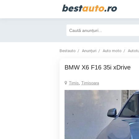
best
auto
.ro
Bestauto
Anunțuri
Auto moto
Autot
BMW X6 F16 35i xDrive
Timis
,
Timisoara