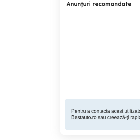
Anunțuri recomandate
Vând bmw x6 x drive 3.0
Vand BMW X6 40de an
258 cp
Sannicolau Mare
21,000 EUR
Pentru a contacta acest utilizato
Bestauto.ro sau creează-ți rapi