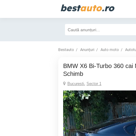
best
auto
.ro
Bestauto
Anunțuri
Auto moto
Autot
BMW X6 Bi-Turbo 360 cai M Performance -
Schimb
Bucuresti
,
Sector 1