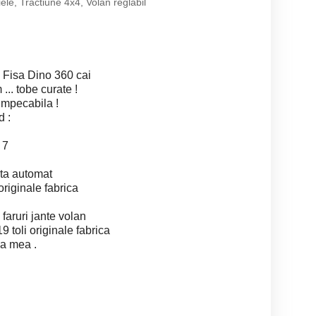
iele, Tractiune 4x4, Volan reglabil
Fisa Dino 360 cai
... tobe curate !
 impecabila !
d :
 7
rta automat
riginale fabrica
faruri jante volan
19 toli originale fabrica
ea mea .