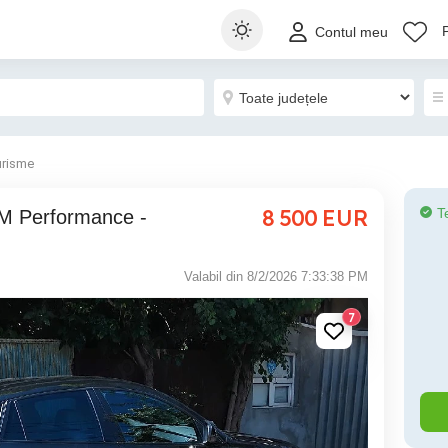
Contul meu
urisme
8 500
EUR
T
Valabil din 8/2/2026 7:33:38 PM
7