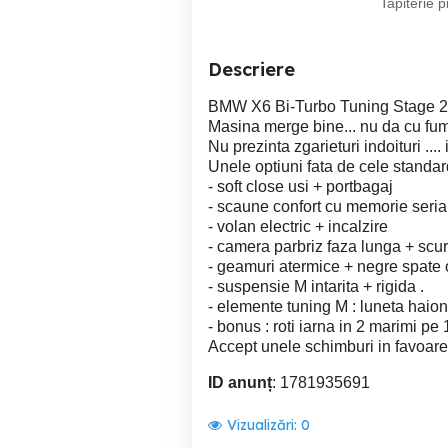
Tapiterie p
Descriere
BMW X6 Bi-Turbo Tuning Stage 2 
Masina merge bine... nu da cu fum 
Nu prezinta zgarieturi indoituri ....
Unele optiuni fata de cele standar
- soft close usi + portbagaj
- scaune confort cu memorie seria
- volan electric + incalzire
- camera parbriz faza lunga + scu
- geamuri atermice + negre spate o
- suspensie M intarita + rigida .
- elemente tuning M : luneta haion 
- bonus : roti iarna in 2 marimi pe 
Accept unele schimburi in favoar
ID anunț
: 1781935691
Vizualizări:
0