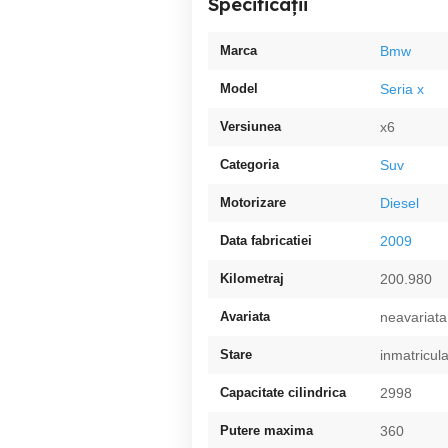
Specificații
Marca
Bmw
Model
Seria x
Versiunea
x6
Categoria
Suv
Motorizare
Diesel
Data fabricatiei
2009
Kilometraj
200.980
Avariata
neavariata
Stare
inmatricul
Capacitate cilindrica
2998
Putere maxima
360