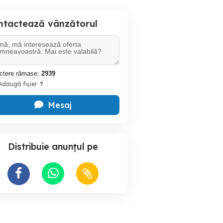
ntactează vânzătorul
ctere rămase:
2939
daugă fișier
?
Mesaj
Distribuie anunțul pe