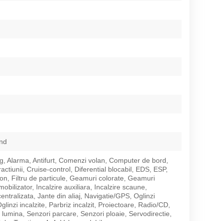
nd
g, Alarma, Antifurt, Comenzi volan, Computer de bord,
ractiunii, Cruise-control, Diferential blocabil, EDS, ESP,
on, Filtru de particule, Geamuri colorate, Geamuri
Imobilizator, Incalzire auxiliara, Incalzire scaune,
entralizata, Jante din aliaj, Navigatie/GPS, Oglinzi
Oglinzi incalzite, Parbriz incalzit, Proiectoare, Radio/CD,
 lumina, Senzori parcare, Senzori ploaie, Servodirectie,