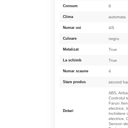
Consum
8
Clima
automata
Numar usi
4/5
Culoare
negru
Metalizat
True
La schimb
True
Numar scaune
4
Stare produs
second ha
ABS, Airba
Controlul t
Faruri Xen
electrice, 
Dotari
Inchidere c
electrice, 
Senzori de