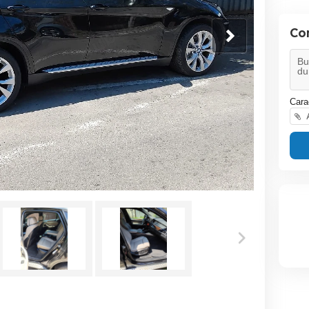
Co
Cara
A