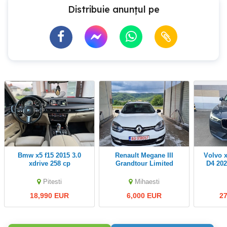
Distribuie anunțul pe
bmw x5 f15 2015 3.0
Renault Megane III
Volvo xc60 de vânzare
xdrive 258 cp
Grandtour Limited
D4 20
Facelift 2016
PRO 
Pitesti
Mihaesti
18,990 EUR
6,000 EUR
2