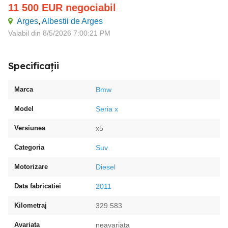
11 500
EUR
negociabil
Arges
,
Albestii de Arges
Valabil din 8/5/2026 7:00:21 PM
Specificații
Marca
Bmw
Model
Seria x
Versiunea
x5
Categoria
Suv
Motorizare
Diesel
Data fabricatiei
2011
Kilometraj
329.583
Avariata
neavariata