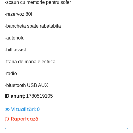
-scaun cu memorie pentru sofer
-rezervoz 80l
-bancheta spate rabatabila
-autohold
-hill assist
-frana de mana electrica
-radio
-bluetooth USB AUX
ID anunț
: 1780519105
Vizualizări:
0
Raportează