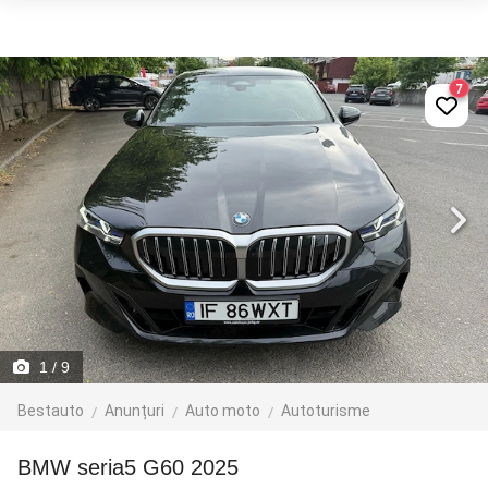
7
1
/ 9
Bestauto
Anunțuri
Auto moto
Autoturisme
BMW seria5 G60 2025