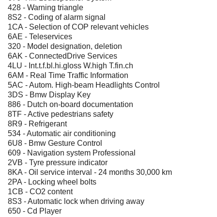
428 - Warning triangle
8S2 - Coding of alarm signal
1CA - Selection of COP relevant vehicles
6AE - Teleservices
320 - Model designation, deletion
6AK - ConnectedDrive Services
4LU - Int.t.f.bl.hi.gloss W.high T.fin.ch
6AM - Real Time Traffic Information
5AC - Autom. High-beam Headlights Control
3DS - Bmw Display Key
886 - Dutch on-board documentation
8TF - Active pedestrians safety
8R9 - Refrigerant
534 - Automatic air conditioning
6U8 - Bmw Gesture Control
609 - Navigation system Professional
2VB - Tyre pressure indicator
8KA - Oil service interval - 24 months 30,000 km
2PA - Locking wheel bolts
1CB - CO2 content
8S3 - Automatic lock when driving away
650 - Cd Player