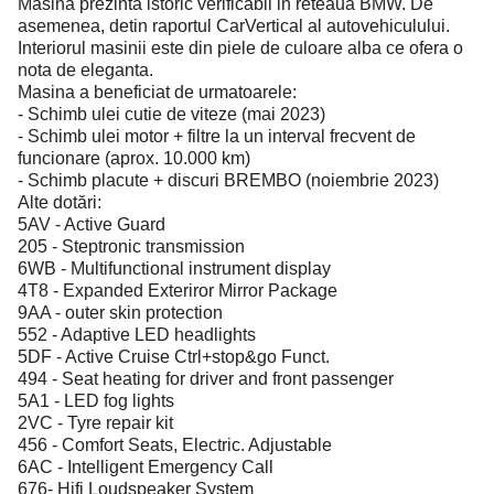
Masina prezinta istoric verificabil in reteaua BMW. De
asemenea, detin raportul CarVertical al autovehiculului.
Interiorul masinii este din piele de culoare alba ce ofera o
nota de eleganta.
Masina a beneficiat de urmatoarele:
- Schimb ulei cutie de viteze (mai 2023)
- Schimb ulei motor + filtre la un interval frecvent de
funcionare (aprox. 10.000 km)
- Schimb placute + discuri BREMBO (noiembrie 2023)
Alte dotări:
5AV - Active Guard
205 - Steptronic transmission
6WB - Multifunctional instrument display
4T8 - Expanded Exteriror Mirror Package
9AA - outer skin protection
552 - Adaptive LED headlights
5DF - Active Cruise Ctrl+stop&go Funct.
494 - Seat heating for driver and front passenger
5A1 - LED fog lights
2VC - Tyre repair kit
456 - Comfort Seats, Electric. Adjustable
6AC - Intelligent Emergency Call
676- Hifi Loudspeaker System