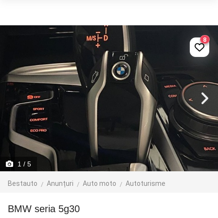
8
1
/ 5
Bestauto
Anunțuri
Auto moto
Autoturisme
BMW seria 5g30