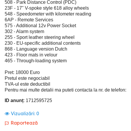
508 - Park Distance Control (PDC)
23F - 17" V-spoke style 618 alloy wheels
548 - Speedometer with kilometer reading
6AP - Remote Services
575 - Additional 12v Power Socket
302 - Alarm system
255 - Sport leather steering wheel
230 - EU-specific additional contents
868 - Language version Dutch
423 - Floor mats in velour
465 - Through-loading system
Pret: 18000 Euro
Pretul este negociabil
TVA-ul este deductibil
Pentru mai multe detalii ma puteti contacta la nr. de telefon:
ID anunț
: 1712595725
Vizualizări:
0
Raportează