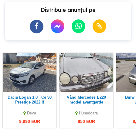
Distribuie anunțul pe
Dacia Logan 1.0 TCe 90
Vând Mercedes E220
Bmw X3 4x4 Xdrive
Prestige 2022!!!
model avantgarde
Deva
Hunedoara
9,990 EUR
850 EUR
8