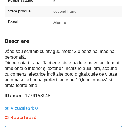
Numar scaune
5
Stare produs
second hand
Dotari
Alarma
Descriere
vând sau schimb cu atv g30,motor 2.0 benzina, mașină
personală.
Dintre dotari:trapa, Tapițerie piele,padele pe volan, lumini
ambientale interior și exterior, Încălzire auxiliara, scaune
cu comenzi electrice Încălzite,bord digital,cutie de viteze
automata, schimba perfect,jante pe 19,funcționează și
arata foarte bine
ID anunț
: 1774158948
Vizualizări:
0
Raportează