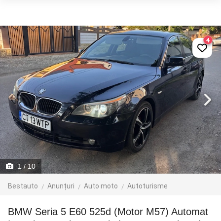
4
1
/ 10
Bestauto
Anunțuri
Auto moto
Autoturisme
BMW Seria 5 E60 525d (Motor M57) Automat