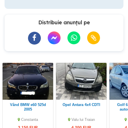
Distribuie anunțul pe
Vând BMW e60 525d
Opel Antara 4x4 CDTI
Golf 6 Plus, Parcare
2005
auto
Scau
Constanta
Valu lui Traian
3,150 EUR
4,200 EUR
4