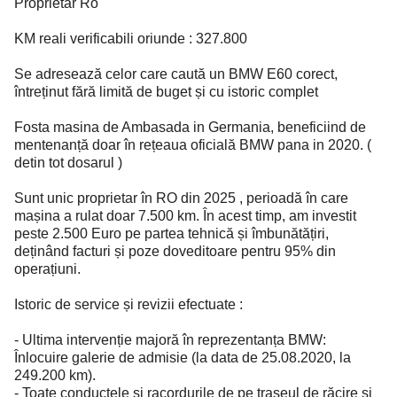
Proprietar Ro
KM reali verificabili oriunde : 327.800
Se adresează celor care caută un BMW E60 corect,
întreținut fără limită de buget și cu istoric complet
Fosta masina de Ambasada in Germania, beneficiind de
mentenanță doar în rețeaua oficială BMW pana in 2020. (
detin tot dosarul )
Sunt unic proprietar în RO din 2025 , perioadă în care
mașina a rulat doar 7.500 km. În acest timp, am investit
peste 2.500 Euro pe partea tehnică și îmbunătățiri,
deținând facturi și poze doveditoare pentru 95% din
operațiuni.
Istoric de service și revizii efectuate :
- Ultima intervenție majoră în reprezentanța BMW:
Înlocuire galerie de admisie (la data de 25.08.2020, la
249.200 km).
- Toate conductele și racordurile de pe traseul de răcire și