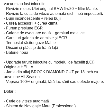
vacuum au fost înlocuite.
- Revizie motor: Ulei original BMW 5w30 + filtre Mahle.
- Revizie la cutia de viteze automată (schimbă impecabil).
- Bujii incandescente + releu bujii
- Curea accesorii + curea climă
- Furtun presiune EGR
- Galerie de evacuare nouă + garnituri metalice
- Garnituri galeria de admisie și EGR.
- Termostat răcitor gaze Mahle
- Discuri și plăcuțe de frână față
- Baterie nouă
- Upgrade faruri: Înlocuite cu modelul de facelift (LCI)
Originale HELLA.
- Jante din aliaj BROCK DIAMOND CUT pe 18 inch cu
anvelope All Season.
- Vopsea 100% originală, fără lac sărit sau defecte majore.
Dotări :
- Cutie de viteze automată
- Sistem de Navigație Mare (Professional)