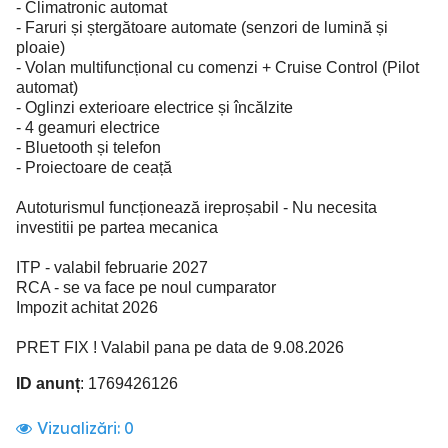
- Climatronic automat
- Faruri și ștergătoare automate (senzori de lumină și
ploaie)
- Volan multifuncțional cu comenzi + Cruise Control (Pilot
automat)
- Oglinzi exterioare electrice și încălzite
- 4 geamuri electrice
- Bluetooth și telefon
- Proiectoare de ceață
Autoturismul funcționează ireproșabil - Nu necesita
investitii pe partea mecanica
ITP - valabil februarie 2027
RCA - se va face pe noul cumparator
Impozit achitat 2026
PRET FIX ! Valabil pana pe data de 9.08.2026
ID anunț
: 1769426126
Vizualizări:
0