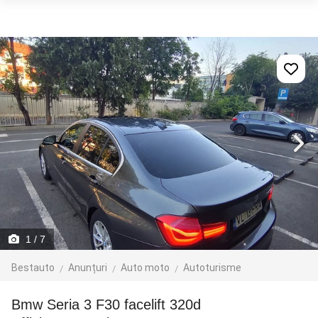
1
/ 7
Bestauto
Anunțuri
Auto moto
Autoturisme
Bmw Seria 3 F30 facelift 320d