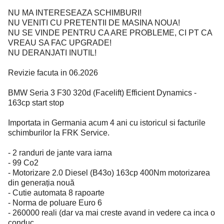
NU MA INTERESEAZA SCHIMBURI!
NU VENITI CU PRETENTII DE MASINA NOUA!
NU SE VINDE PENTRU CA ARE PROBLEME, CI PT CA
VREAU SA FAC UPGRADE!
NU DERANJATI INUTIL!
Revizie facuta in 06.2026
BMW Seria 3 F30 320d (Facelift) Efficient Dynamics -
163cp start stop
Importata in Germania acum 4 ani cu istoricul si facturile
schimburilor la FRK Service.
- 2 randuri de jante vara iarna
- 99 Co2
- Motorizare 2.0 Diesel (B43o) 163cp 400Nm motorizarea
din generația nouă
- Cutie automata 8 rapoarte
- Norma de poluare Euro 6
- 260000 reali (dar va mai creste avand in vedere ca inca o
conduc