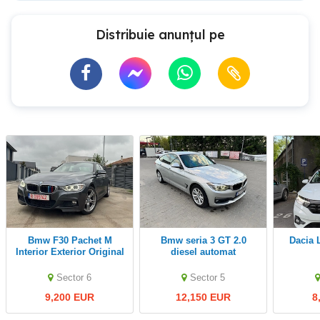
Distribuie anunțul pe
Bmw F30 Pachet M
Bmw seria 3 GT 2.0
Dacia
Interior Exterior Original
diesel automat
Xenon
Sector 6
Sector 5
9,200 EUR
12,150 EUR
8