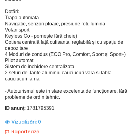
Dotări:
Trapa automata
Navigație, senzori ploaie, presiune roti, lumina
Volan sport
Keyless Go - pornește fără cheie)
Cotiera centrală față culisanta, reglabilă și cu spațiu de
depozitare
4 Moduri de condus (ECO Pro, Comfort, Sport și Sport+)
Pilot automat
Sistem de inchidere centralizata
2 seturi de Jante aluminiu cauciucuri vara si tabla
cauciucuri iarna
- Autoturismul este in stare excelenta de funcționare, fără
probleme de ordin tehnic.
ID anunț
: 1781795391
Vizualizări:
0
Raportează