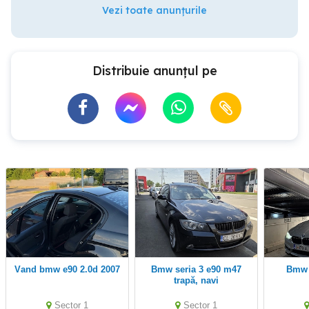
Vezi toate anunțurile
Distribuie anunțul pe
vand bmw e90 2.0d 2007
bmw seria 3 e90 m47
Bmw
trapă, navi
Sector 1
Sector 1