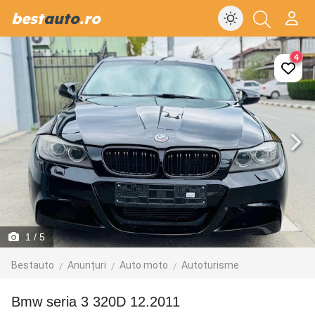
best
auto
.ro
4
1
/ 5
Bestauto
Anunțuri
Auto moto
Autoturisme
Bmw seria 3 320D 12.2011