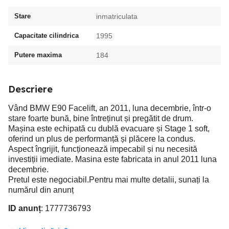
Stare
inmatriculata
Capacitate cilindrica
1995
Putere maxima
184
Descriere
Vând BMW E90 Facelift, an 2011, luna decembrie, într-o
stare foarte bună, bine întreținut și pregătit de drum.
Mașina este echipată cu dublă evacuare și Stage 1 soft,
oferind un plus de performanță și plăcere la condus.
Aspect îngrijit, funcționează impecabil și nu necesită
investiții imediate. Masina este fabricata in anul 2011 luna
decembrie.
Pretul este negociabil.Pentru mai multe detalii, sunați la
numărul din anunț
ID anunț
: 1777736793