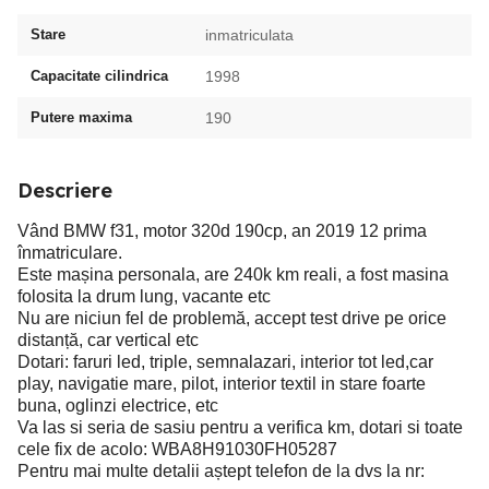
Stare
inmatriculata
Capacitate cilindrica
1998
Putere maxima
190
Descriere
Vând BMW f31, motor 320d 190cp, an 2019 12 prima
înmatriculare.
Este mașina personala, are 240k km reali, a fost masina
folosita la drum lung, vacante etc
Nu are niciun fel de problemă, accept test drive pe orice
distanță, car vertical etc
Dotari: faruri led, triple, semnalazari, interior tot led,car
play, navigatie mare, pilot, interior textil in stare foarte
buna, oglinzi electrice, etc
Va las si seria de sasiu pentru a verifica km, dotari si toate
cele fix de acolo: WBA8H91030FH05287
Pentru mai multe detalii aștept telefon de la dvs la nr: