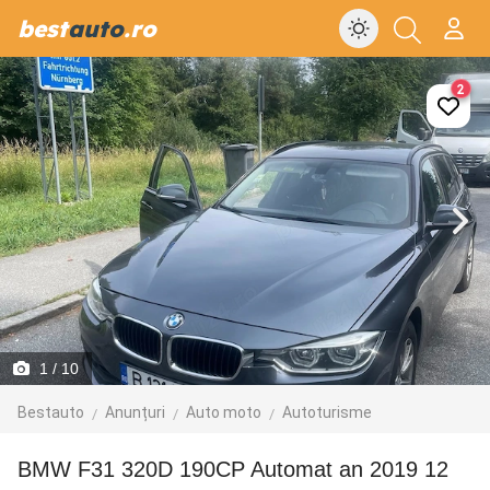
best
auto
.ro
2
1
/ 10
Bestauto
Anunțuri
Auto moto
Autoturisme
BMW F31 320D 190CP Automat an 2019 12