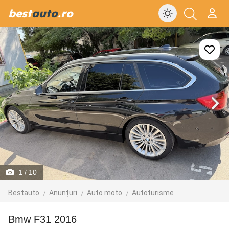
best
auto
.ro
1
/ 10
Bestauto
Anunțuri
Auto moto
Autoturisme
Bmw F31 2016