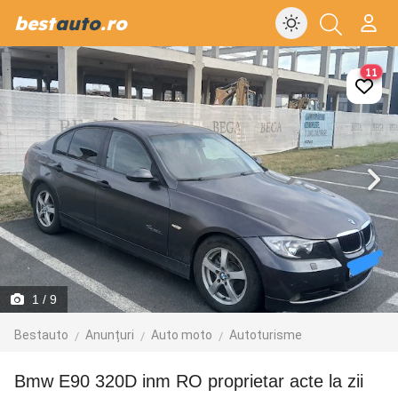
best
auto
.ro
11
1
/ 9
Bestauto
Anunțuri
Auto moto
Autoturisme
Bmw E90 320D inm RO proprietar acte la zii