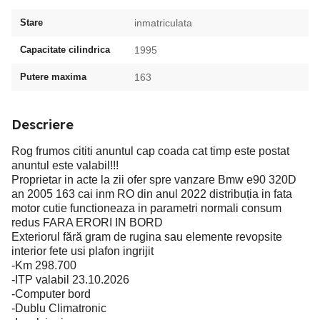
Stare
inmatriculata
Capacitate cilindrica
1995
Putere maxima
163
Descriere
Rog frumos cititi anuntul cap coada cat timp este postat
anuntul este valabil!!!
Proprietar in acte la zii ofer spre vanzare Bmw e90 320D
an 2005 163 cai inm RO din anul 2022 distribuția in fata
motor cutie functioneaza in parametri normali consum
redus FARA ERORI IN BORD
Exteriorul fără gram de rugina sau elemente revopsite
interior fete usi plafon ingrijit
-Km 298.700
-ITP valabil 23.10.2026
-Computer bord
-Dublu Climatronic