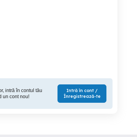
BMW 530D X drive 2018
BMW 330e Plug In Hibryd
Lexus es300h 2021
business e
Sector 4
Sector 2
S
19,800 EUR
24,000 EUR
30,
r, intră în contul tău
Intră în cont /
Înregistrează-te
d un cont nou!