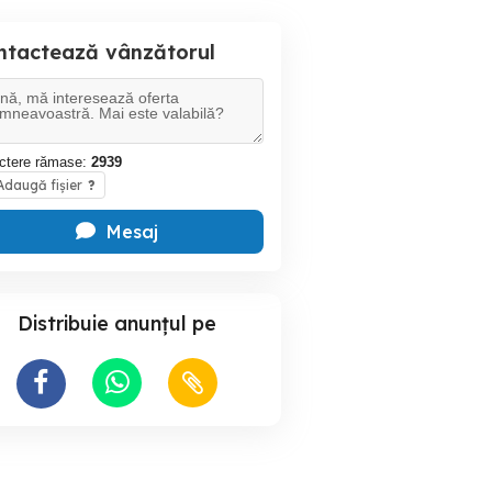
ntactează vânzătorul
ctere rămase:
2939
daugă fișier
?
Mesaj
Distribuie anunțul pe