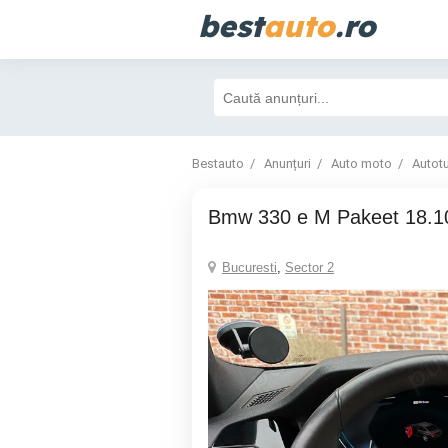
best
auto
.ro
Bestauto
Anunțuri
Auto moto
Autot
Bmw 330 e M Pakeet 18.
Bucuresti
,
Sector 2