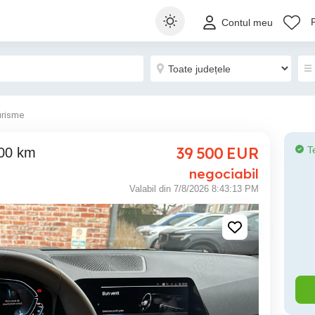
Contul meu
urisme
39 500
EUR
T
100 km
negociabil
Valabil din 7/8/2026 8:43:13 PM