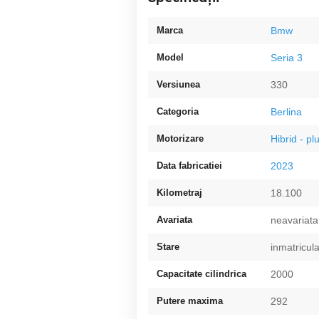
Marca
Bmw
Model
Seria 3
Versiunea
330
Categoria
Berlina
Motorizare
Hibrid - pl
Data fabricatiei
2023
Kilometraj
18.100
Avariata
neavariata
Stare
inmatricul
Capacitate cilindrica
2000
Putere maxima
292