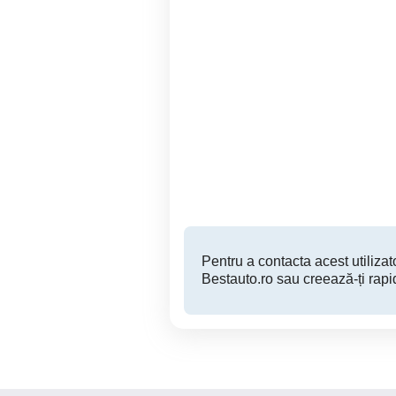
Vand BMW X5 G05
Sector 1
38,000 EUR
Pentru a contacta acest utilizato
Bestauto.ro sau creează-ți rapi