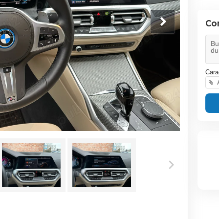
Co
Cara
A