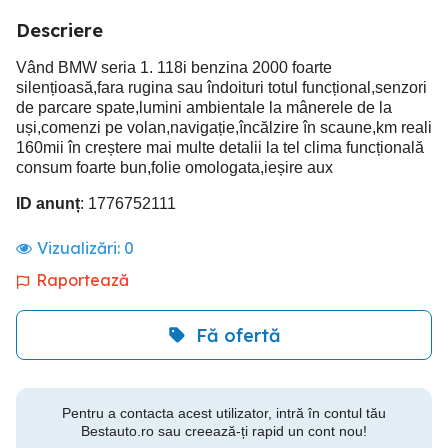
Descriere
Vând BMW seria 1. 118i benzina 2000 foarte
silențioasă,fara rugina sau îndoituri totul funcțional,senzori
de parcare spate,lumini ambientale la mânerele de la
uși,comenzi pe volan,navigație,încălzire în scaune,km reali
160mii în creștere mai multe detalii la tel clima funcțională
consum foarte bun,folie omologata,ieșire aux
ID anunț
: 1776752111
Vizualizări:
0
Raportează
Fă ofertă
Pentru a contacta acest utilizator, intră în contul tău
Bestauto.ro sau creează-ți rapid un cont nou!