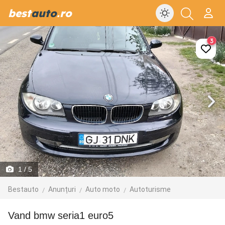
best
auto
.ro
3
1
/ 5
Bestauto
Anunțuri
Auto moto
Autoturisme
vand bmw seria1 euro5